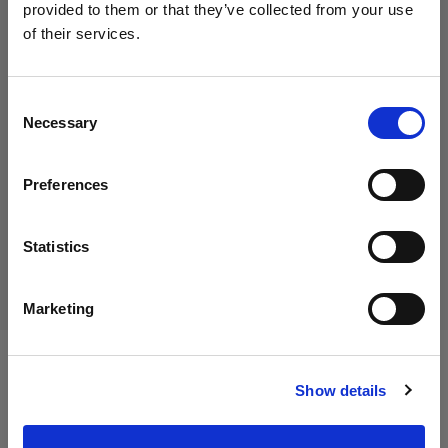
provided to them or that they’ve collected from your use
of their services.
Creemos
que
estás
en
Italy
.
19,00 €
¿Quieres actualizar tu ubicación?
IVA incluido
Consent
Necessary
15,57 €
IVA no incluido
En stock
Selection
País
Añadir al carro
Preferences
Italy
Idioma
Statistics
Entrega y devolución
Español
Marketing
Visitar el sitio
Especificaciones:
Show details