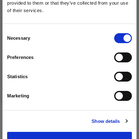
provided to them or that they’ve collected from your use
of their services.
Creemos
que
estás
en
Italy
.
55,00 €
¿Quieres actualizar tu ubicación?
IVA incluido
Consent
Necessary
45,08 €
IVA no incluido
En stock
Selection
País
Añadir al carro
Preferences
Italy
Idioma
Statistics
Entrega y devolución
Español
Marketing
Visitar el sitio
Especificaciones:
Show details