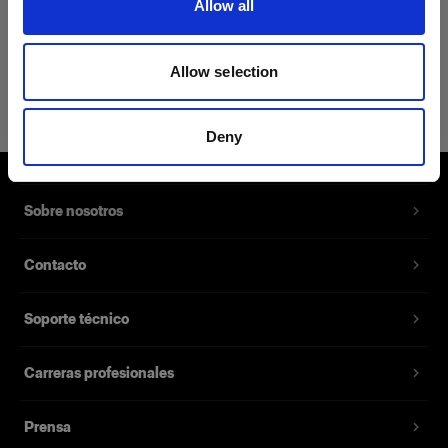
Allow all
Detalles del producto
Allow selection
Profoto Sport Hoodie Classic M
Zip-Up Hoodie con el logotipo de
Deny
Profoto
Número del producto
:
510042
Sobre nosotros
Nuestra nueva Sport Hoodie Classic es la prenda
Contacto
perfecta como capa intermedia para los fríos
días en exteriores o las frescas sesiones
Soporte técnico
nocturnas. Está confeccionada con una mezcla
de 65% algodón y 35% poliéster, y su forro polar
te abrigará. La sudadera también tiene un
Carreras profesionales
bolsillo tipo canguro y está disponible en seis
tallas diferentes.
Prensa