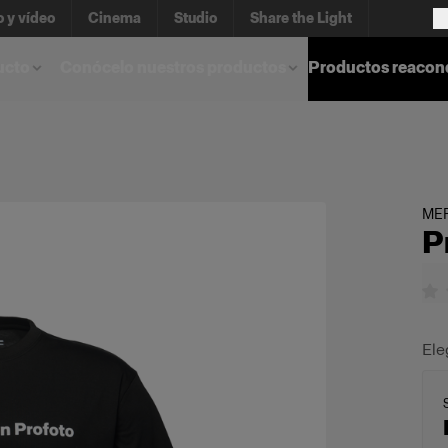
o y vídeo
Cinema
Studio
Share the Light
ucto
Conócelo nuestros productos
Productos reacon
ME
P
Ele