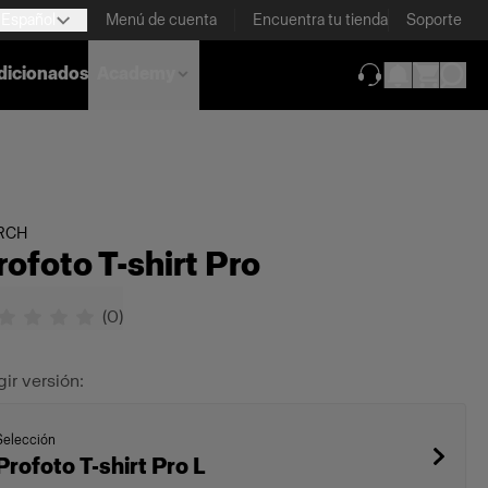
Español
Menú de cuenta
Encuentra tu tienda
Soporte
dicionados
Academy
(se abre en una
RCH
rofoto T-shirt Pro
(
0
)
gir versión:
Selección
Profoto T-shirt Pro L