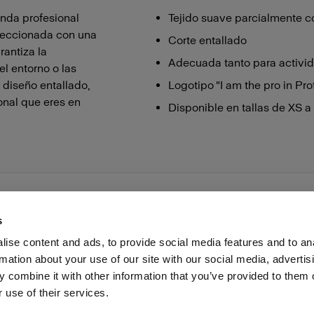
enda profesional
Tejido suave parcialmente 
feccionada con una
Corte entallado
antiza la
Adecuada tanto para activid
l entorno o las
 diseño entallado,
Logotipo "I am the pro in Pro
ional que eres en
Disponible en tallas de XS a
s
ise content and ads, to provide social media features and to an
rmation about your use of our site with our social media, advertis
as profesionales
Prensa
Inversores
Share the Light
 combine it with other information that you’ve provided to them o
 use of their services.