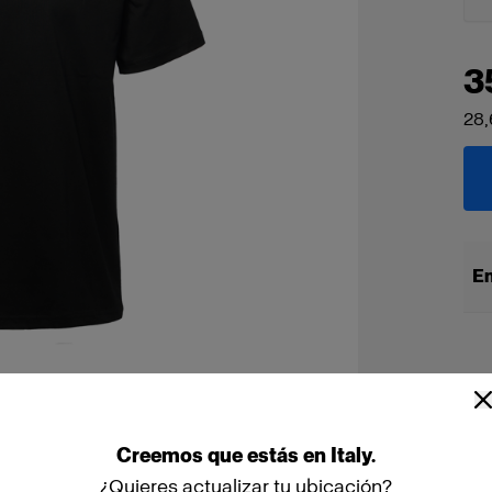
3
28,
En
Creemos
que
estás
en
Italy
.
¿Quieres actualizar tu ubicación?