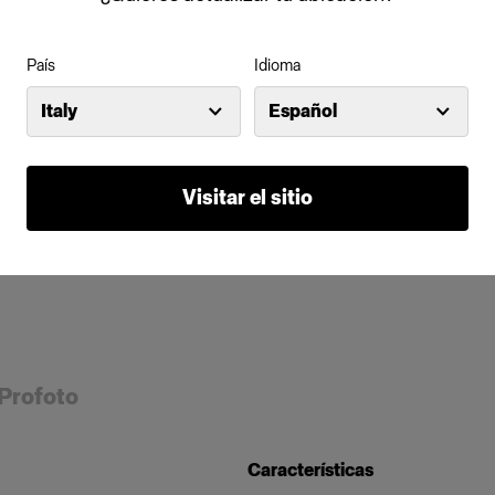
País
Idioma
Italy
Español
Visitar el sitio
 Profoto
Características