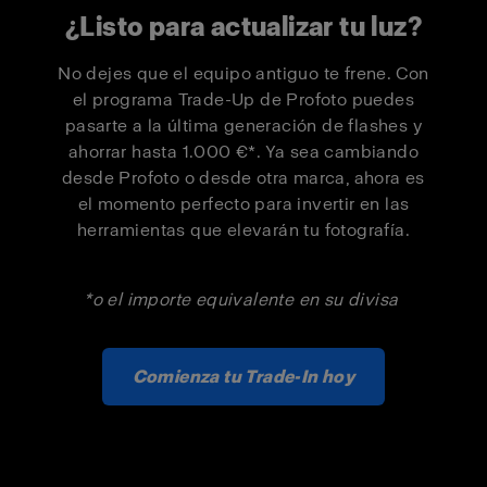
¿Listo para actualizar tu luz?
Pro-D3 1250
500 €
300 €
No dejes que el equipo antiguo te frene. Con
el programa Trade-Up de Profoto puedes
Pro-D3 1250
1 000 €
550 €
pasarte a la última generación de flashes y
Duo Kit
ahorrar hasta 1.000 €*. Ya sea cambiando
desde Profoto o desde otra marca, ahora es
Pro-B3 Single
500 €
300 €
el momento perfecto para invertir en las
Kit
herramientas que elevarán tu fotografía.
Pro-B3 Duo Kit
1 000 €
550 €
*o el importe equivalente en su divisa
Comienza tu Trade-In hoy