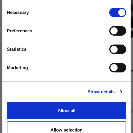
¿Quieres actualizar tu ubicación?
Consent
Necessary
Selection
País
Preferences
Italy
Idioma
Statistics
Español
Marketing
Profoto Pro-D3 1250
Profoto Pro
Visitar el sitio
Show details
(
12
)
Foco monolight con alimentación de red para
Foco monolight
sesiones fotográficas de gran volumen
sesiones fotog
Allow all
4 463,98 €
8 746,18 €
Allow selection