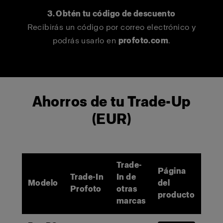
3. Obtén tu código de descuento
Recibirás un código por correo electrónico y
podrás usarlo en
profoto.com
.
Ahorros de tu Trade-Up
(EUR)
Trade-
Página
Trade-In
In de
Modelo
del
Profoto
otras
producto
marcas