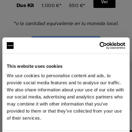
Ver
Duo Kit
1.000 €*
550 €*
*o la cantidad equivalente en tu moneda local.
Comienza tu Trade-Up
This website uses cookies
We use cookies to personalise content and ads, to
provide social media features and to analyse our traffic.
El programa Trade-Up se aplica a
We also share information about your use of our site with
los siguientes productos:
our social media, advertising and analytics partners who
may combine it with other information that you’ve
provided to them or that they’ve collected from your use
of their services.
Creemos
que
estás
en
Italy
.