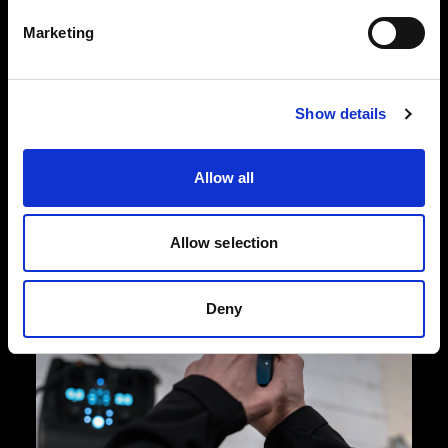
El Pro-11 se ha diseñado para capturar grandes
Marketing
volúmenes de imágenes con una consistencia
increíble. Su construcción basada en una
ingeniería y una artesanía impecables lo hace
Show details
tan resistente y duradero que continuará
rindiendo al máximo nivel durante muchos años.
Allow all
Allow selection
Deny