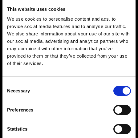
This website uses cookies
We use cookies to personalise content and ads, to
provide social media features and to analyse our traffic.
We also share information about your use of our site with
our social media, advertising and analytics partners who
may combine it with other information that you’ve
Precisión y control impresionantes
provided to them or that they’ve collected from your use
Gracias a un rango de potencia de 11 f-stops al
of their services.
alcance de tus dedos, te resultará muy fácil
configurar la luz que desees. Puedes ajustarla en
incrementos de 1/10 f-stops desde 2,4 hasta
Consent
Necessary
2400 Ws y controlar cada antorcha de forma
Selection
independiente. Todo lo que necesitas para
fotografiar con potencia y precisión, de una toma
Preferences
a otra.
Statistics
Diseñado para perdurar con un rendimiento
uniforme