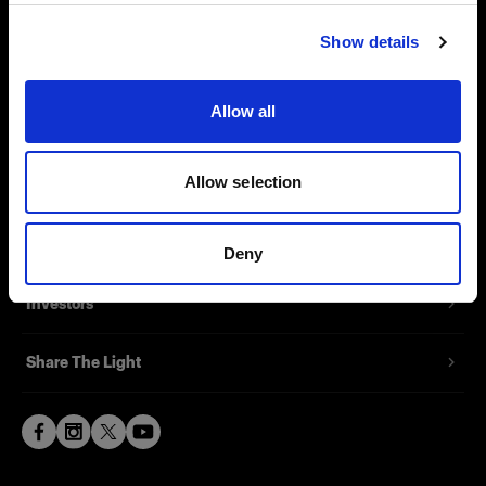
Visiter le site
About us
Show details
Contact
Allow all
Support
Allow selection
Careers
Press
Deny
Investors
Share The Light