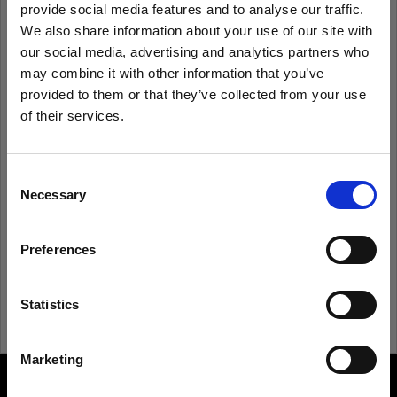
provide social media features and to analyse our traffic.
Mot de passe
We also share information about your use of our site with
our social media, advertising and analytics partners who
may combine it with other information that you’ve
Se souvenir de moi
Mot de passe oublié ?
provided to them or that they’ve collected from your use
of their services.
Nous
pensons
que
vous
vous
trouvez
ici :
Italy
.
Se connecter
Mettre à jour votre emplacement ?
Consent
Necessary
Selection
Nouvel utilisateur Profoto ?
Pays
Preferences
Italy
S’inscrire
Langue
Statistics
Français
Marketing