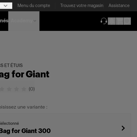
is
Menu du compte
Trouvez votre magasin
Assistance
nnés
Academy
(ouverture dans 
S ET ÉTUIS
ag for Giant
(
0
)
isissez une variante :
Sélectionné
Bag for Giant 300