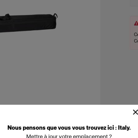
Ce
C
Nous
pensons
que
vous
vous
trouvez
ici :
Italy
.
Mettre à jour votre emplacement ?