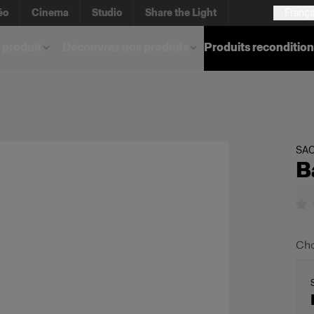
éo
Cinema
Studio
Share the Light
França
 produit
Découvrez nos produits
Produits reconditio
SAC
B
Cho