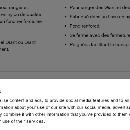
pour ranger et
Pour ranger des Giant et des
 en nylon de qualité
Fabriqué dans un tissu en ny
’un fond renforcé. Se
Fond renforcé.
Se ferme avec des fermetures
el Giant ou Giant
Poignées facilitant le transpo
ment.
s
ise content and ads, to provide social media features and to an
rmation about your use of our site with our social media, advertis
Presse
Investisseurs
Share The Light
Withdrawal your
 combine it with other information that you’ve provided to them o
 use of their services.