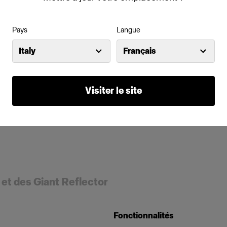
Pays
Langue
Italy
Français
Visiter le site
 et des Giant Reflector
Fonctionnalités