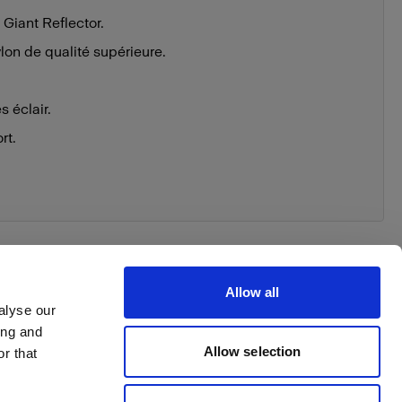
 Giant Reflector.
lon de qualité supérieure.
 éclair.
rt.
Allow all
alyse our
ing and
 order
Allow selection
r that