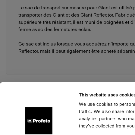
Le sac de transport sur mesure pour Giant est utilisé 
transporter des Giant et des Giant Reflector. Fabriqué
supérieure très résistant, il est muni de poignées et d
ferme avec des fermetures éclair.
Ce sac est inclus lorsque vous acquérez n’importe qu
Reflector, mais il peut également être acheté séparé
This website uses cookie
We use cookies to personal
traffic. We also share info
À propos de Profoto
Contact
Support
Emploi
analytics partners who may
they’ve collected from your