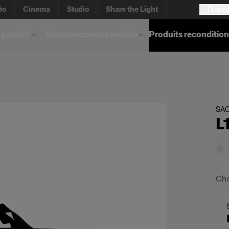
éo
Cinema
Studio
Share the Light
França
 produit
Découvrez nos produits
Produits reconditio
SAC
L
Cho