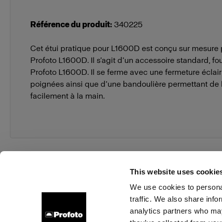
Référence du produit
:
340225
Cet étui pratique pour L1600D est conçu sur mesure 
Profoto L1600D. Il s’agit d’un accessoire standard, four
Profoto L1600D. Il se ferme avec une fermeture éclair
poignées ainsi que d’une bandoulière permettant de l
facilement à la main.
This website uses cookie
We use cookies to personal
traffic. We also share info
À propos de Profoto
Contact
Support
Emploi
analytics partners who may