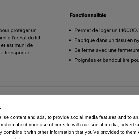
Fonctionnalités
pour protéger un
Permet de loger un L1600D.
ni à l’achat du kit
Fabriqué dans un tissu en ny
 et est muni de
Se ferme avec une fermeture 
e transporter
Poignées et bandoulière pour
s
ise content and ads, to provide social media features and to an
rmation about your use of our site with our social media, advertis
Presse
Investisseurs
Share The Light
Withdrawal your
 combine it with other information that you’ve provided to them o