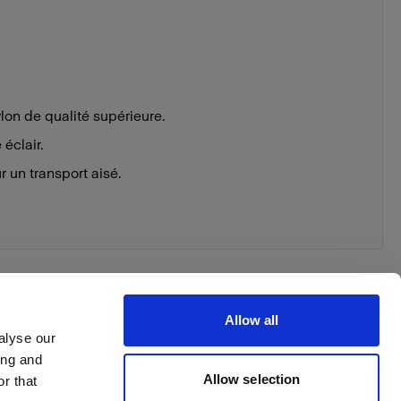
lon de qualité supérieure.
éclair.
 un transport aisé.
Allow all
alyse our
ing and
 order
Allow selection
r that