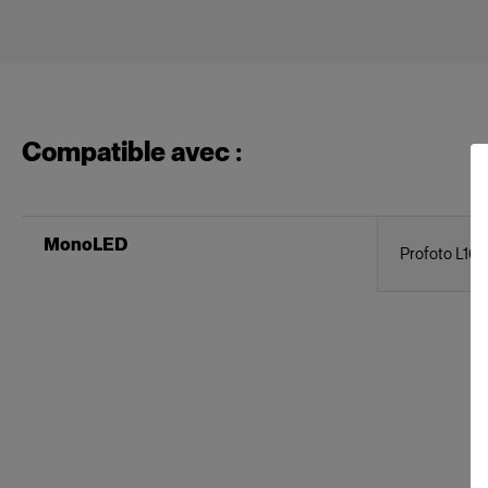
Compatible avec :
MonoLED
Profoto L16