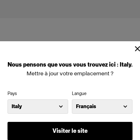
Nous
pensons
que
vous
vous
trouvez
ici :
Italy
.
Mettre à jour votre emplacement ?
00D (1600W)
Pays
Langue
Italy
Français
Visiter le site