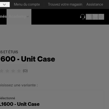
is
Menu du compte
Trouvez votre magasin
Assistance
nnés
Academy
(ouverture dans 
S ET ÉTUIS
1600 - Unit Case
(
0
)
isissez une variante :
Sélectionné
L1600 - Unit Case