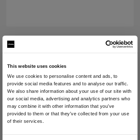
BATTERIES ET CHARGEURS
LiFe Battery for AcuteB2
This website uses cookies
(
0
)
We use cookies to personalise content and ads, to
provide social media features and to analyse our traffic.
Choisissez une variante :
We also share information about your use of our site with
our social media, advertising and analytics partners who
may combine it with other information that you’ve
Sélectionné
LiFe Battery for AcuteB2
provided to them or that they’ve collected from your use
of their services.
Nous
pensons
que
vous
vous
trouvez
ici :
Italy
.
Mettre à jour votre emplacement ?