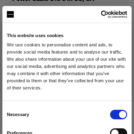
129,00 €
TVA incluse
This website uses cookies
105,74 €
Hors TVA
En stock
We use cookies to personalise content and ads, to
Ajouter au panier
provide social media features and to analyse our traffic.
We also share information about your use of our site with
our social media, advertising and analytics partners who
may combine it with other information that you’ve
Livraison et retour
provided to them or that they’ve collected from your use
of their services.
Nous
pensons
que
vous
vous
trouvez
ici :
Italy
.
Mettre à jour votre emplacement ?
Consent
Compatible avec :
Necessary
Selection
Pays
Preferences
Italy