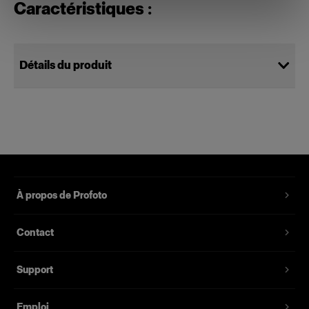
Caractéristiques :
Détails du produit
Power Cable C19 5 m US/CA
Alimente le générateur de studio Pro-
10
Référence du produit
:
102541
À propos de Profoto
Câble d’alimentation de rechange pour le
Contact
générateur de studio Pro-10, le générateur de
studio D4 et pour les anciens générateurs de
Support
studio Pro. Il possède une prise de terre, mesure
cinq mètres et est proposé avec plusieurs prises,
pour différents marchés.
Emploi