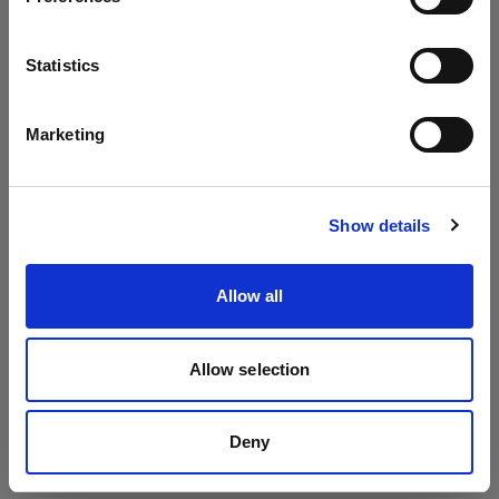
Packs
Langue
Statistics
Profoto Pro-10
Français
Profoto D4
Marketing
Profoto Pro-11
Visiter le site
Show details
Allow all
Allow selection
Deny