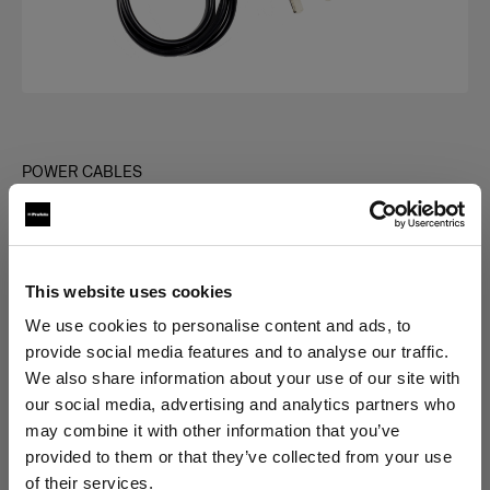
POWER CABLES
Power Cable C7 Long
(
0
)
This website uses cookies
Choisissez une variante :
We use cookies to personalise content and ads, to
provide social media features and to analyse our traffic.
Sélectionné
We also share information about your use of our site with
Power Cable C7 Long AUS
our social media, advertising and analytics partners who
may combine it with other information that you’ve
provided to them or that they’ve collected from your use
of their services.