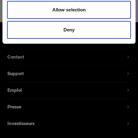
Power Cable C7 Long AUS
Allow selection
Référence du produit
:
102564
Deny
Câble d’alimentation de rechange pour le Battery
À propos de Profoto
Charger 2.8A et le Battery Charger 4.5A. Il est
proposé avec plusieurs prises pour différents
marchés. 1,8 mètre de long.
Contact
Support
Fonctionnalités
Emploi
Presse
Investisseurs