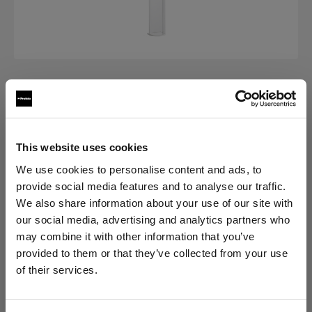
GLASS COVERS
Clear Cover for StripLight
This website uses cookies
(
0
)
We use cookies to personalise content and ads, to
provide social media features and to analyse our traffic.
Choisissez une variante :
We also share information about your use of our site with
our social media, advertising and analytics partners who
may combine it with other information that you’ve
Sélectionné
Clear Cover for StripLight M
provided to them or that they’ve collected from your use
of their services.
Nous
pensons
que
vous
vous
trouvez
ici :
Italy
.
Mettre à jour votre emplacement ?