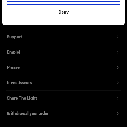
Référence du produit
:
100754
À propos de Profoto
Deny
Le diffuseur transparent optionnel apporte un
Contact
dégradé plus rapide et plus de caractère à la
lumière diffusée par votre StripLight. Choisissez
Support
parmi différentes tailles.
Emploi
Fonctionnalités
Presse
Investisseurs
Share The Light
Withdrawal your order