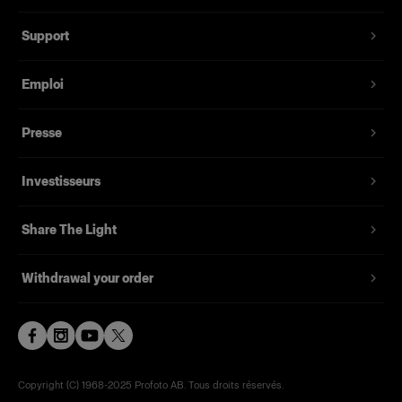
Cloche en verre dépoli de 100 mm pour les
Support
ProHead, ProTwin, Acute/D4 Head et Acute/D4
Twin. Lampe pilote d’une puissance maximale de
Emploi
500 W, avec température de couleur neutre.
Choisissez parmi différents revêtements : UV
Presse
-300K, UV -600K et UNC (sans revêtement),
pour une lumière plus chaude ou plus froide.
Investisseurs
Fonctionnalités
Share The Light
Withdrawal your order
Copyright (C) 1968-2025 Profoto AB. Tous droits réservés.