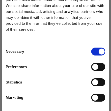
We also share information about your use of our site with
Compatible avec :
our social media, advertising and analytics partners who
may combine it with other information that you’ve
provided to them or that they’ve collected from your use
Heads
of their services.
Nous
pensons
que
vous
vous
trouvez
ici :
Italy
.
Acute/D4 Head
Mettre à jour votre emplacement ?
Consent
Necessary
Selection
Pays
Preferences
Italy
Langue
Statistics
Français
Marketing
Visiter le site