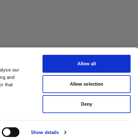
Allow all
alyse our
ing and
Allow selection
 order
r that
Deny
Show details