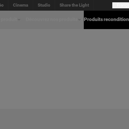
éo
Cinema
Studio
Share the Light
França
 produit
Découvrez nos produits
Produits reconditio