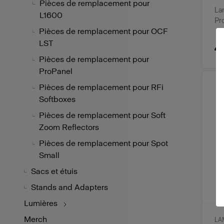
Pièces de remplacement pour
La
L1600
Pr
Pièces de remplacement pour OCF
LST
4
Pièces de remplacement pour
ProPanel
Pièces de remplacement pour RFi
Softboxes
Pièces de remplacement pour Soft
Zoom Reflectors
Pièces de remplacement pour Spot
Small
Sacs et étuis
Stands and Adapters
Lumières
Merch
LA