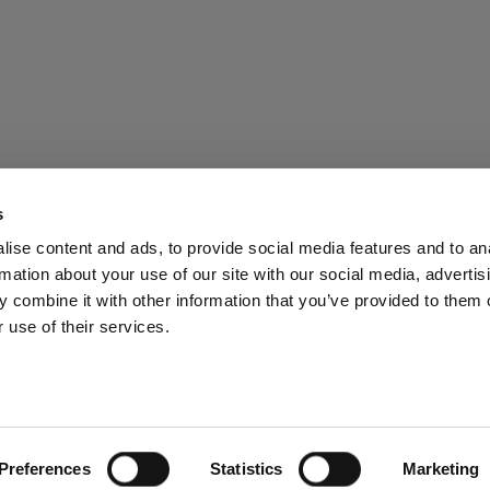
s
ise content and ads, to provide social media features and to an
rmation about your use of our site with our social media, advertis
Presse
Investisseurs
Share The Light
Withdrawal your
 combine it with other information that you’ve provided to them o
 use of their services.
Italy
Preferences
Statistics
Marketing