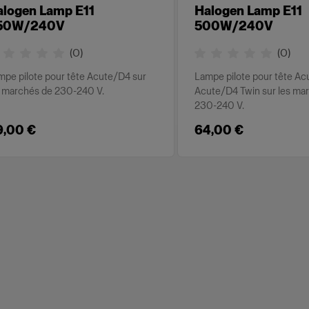
alogen Lamp E11
Halogen Lamp E11
50W/240V
500W/240V
(
0
)
(
0
)
mpe pilote pour tête Acute/D4 sur
Lampe pilote pour tête Ac
s marchés de 230-240 V.
Acute/D4 Twin sur les ma
230-240 V.
9,00 €
64,00 €