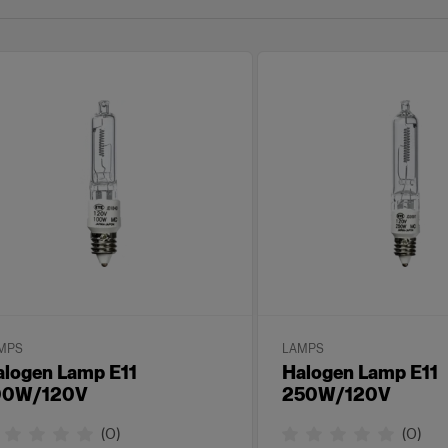
MPS
LAMPS
alogen Lamp E11
Halogen Lamp E11
00W/120V
250W/120V
(
0
)
(
0
)