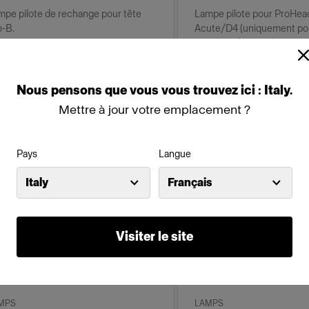
mpe pilote de rechange pour tête
Lampe pilote pour ProHead
o-B.
Acute/D4 (uniquement pou
marchés de 120 V).
9,00 €
54,00 €
Nous
pensons
que
vous
vous
trouvez
ici :
Italy
.
Mettre à jour votre emplacement ?
Pays
Langue
Italy
Français
Visiter le site
MPS
LAMPS