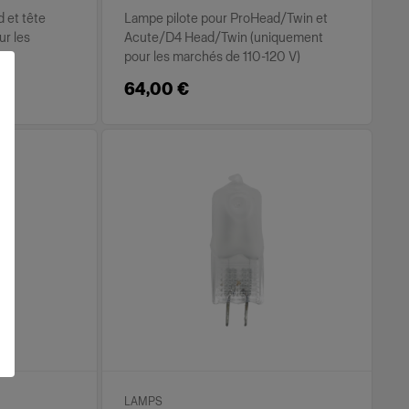
 et tête
Lampe pilote pour ProHead/Twin et
r les
Acute/D4 Head/Twin (uniquement
pour les marchés de 110-120 V)
64,00 €
LAMPS