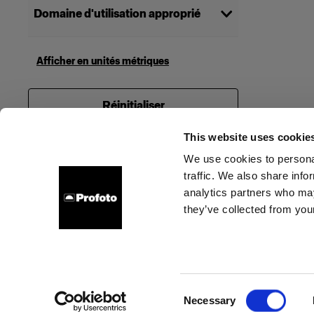
Domaine d'utilisation approprié
Stills
(
6
)
Brand & commercial productions
Afficher en unités métriques
(
6
)
Selecting multiple categories will show
Réinitialiser
products that work for all selected
options
This website uses cookie
We use cookies to personal
traffic. We also share info
À propos de Profoto
Contact
Support
Emploi
analytics partners who may
they’ve collected from your
Cookies
Politique de confidentialité
Conditions d’utilisation
Consent
Necessary
Copyright (C) 1968-2025 Profoto AB. Tous droits réservés.
Selection