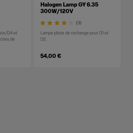
Halogen Lamp GY 6.35
300W/120V
(
3
)
ute/D4 et
Lampe pilote de rechange pour D1 et
rchés de
D2.
54,00 €