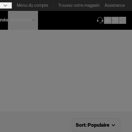
is
Menu du compte
Trouvez votre magasin
Assistance
nnés
Academy
(ouverture dans 
Tri désormais effectué par
P
Sort
:
Populaire