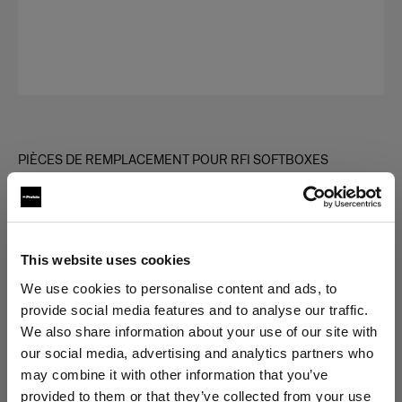
PIÈCES DE REMPLACEMENT POUR RFI SOFTBOXES
Diffuser kit for RFi Softbox
Rectangular
(
0
)
This website uses cookies
We use cookies to personalise content and ads, to
Choisissez une variante :
provide social media features and to analyse our traffic.
We also share information about your use of our site with
Sélectionné
our social media, advertising and analytics partners who
Diffuser kit for RFi Softbox 3x4'
may combine it with other information that you’ve
provided to them or that they’ve collected from your use