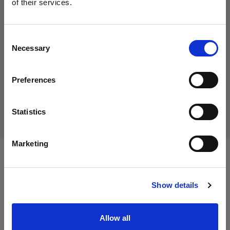
of their services.
54,00 €
Nous
pensons
que
vous
vous
trouvez
ici :
Italy
.
TVA incluse
Mettre à jour votre emplacement ?
44,26 €
Hors TVA
En stock
Consent
Necessary
Selection
Ajouter au panier
Pays
Preferences
Italy
Livraison et retour
Langue
Statistics
Français
Marketing
Caractéristiques :
Visiter le site
Show details
Détails du produit
Allow all