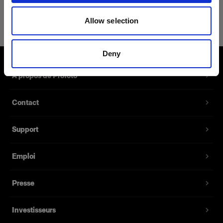
Rod kit for RFi Softbox 3x3'
Allow selection
Tiges de remplacement pour RFI
Softbox Square
Deny
Référence du produit
:
464256
À propos de Profoto
Contient quatre tiges de remplacement dont les
Contact
embouts sont codés par couleur pour une
insertion rapide et facile.
Support
Fonctionnalités
Emploi
Presse
Investisseurs