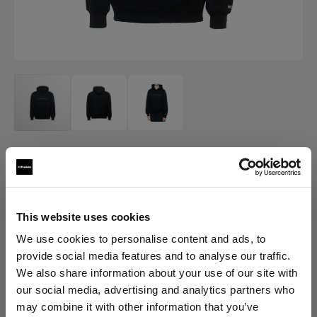
MERCH
Profoto Cozy Hoodie Classic
(
0
)
This website uses cookies
We use cookies to personalise content and ads, to
provide social media features and to analyse our traffic.
Choisissez une variante :
We also share information about your use of our site with
our social media, advertising and analytics partners who
Sélectionné
may combine it with other information that you’ve
Profoto Cozy Hoodie Classic XS