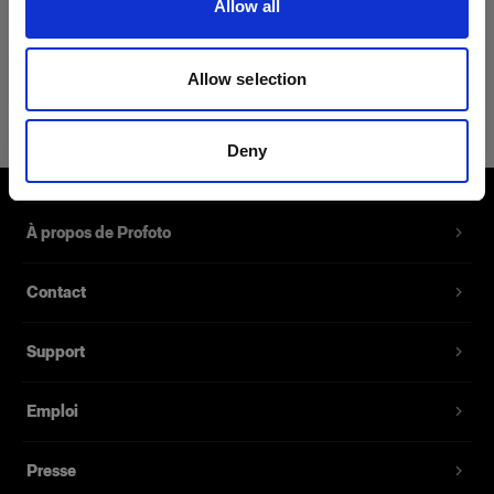
Allow all
Détails du produit
Allow selection
Profoto Cozy Hoodie Classic XS
Pullover Hoodie avec le logo Profoto
Deny
Référence du produit
:
510020
À propos de Profoto
Un sweat à capuche 40 % coton, 40 % viscose,
15 % polyester et 5 % spandex. Grâce à son
Contact
mélange de tissus résistants et à ses coutures
doubles, ce sweat à capuche est conçu pour
durer.
Support
Emploi
Fonctionnalités
Presse
Composé de tissus résistants