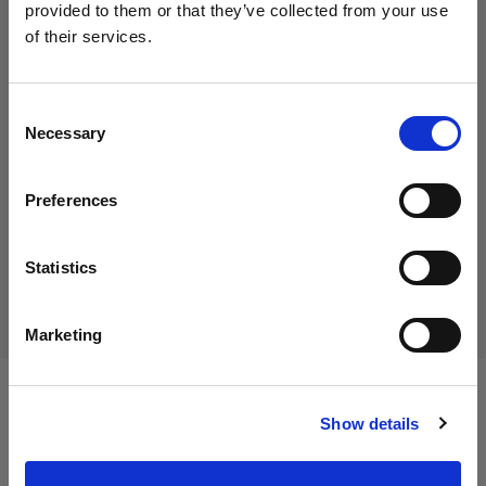
provided to them or that they’ve collected from your use
of their services.
Nous
pensons
que
vous
vous
trouvez
ici :
Italy
.
45,01 €
Mettre à jour votre emplacement ?
TVA incluse
Consent
Necessary
36,89 €
Hors TVA
En stock
Selection
Pays
Ajouter au panier
Preferences
Italy
Langue
Statistics
Livraison et retour
Français
Marketing
Visiter le site
Caractéristiques :
Show details