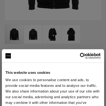
MERCH
Profoto Sport Hoodie Classic
(
0
)
This website uses cookies
We use cookies to personalise content and ads, to
provide social media features and to analyse our traffic.
Choisissez une variante :
We also share information about your use of our site with
our social media, advertising and analytics partners who
Sélectionné
may combine it with other information that you’ve
Profoto Sport Hoodie Classic L