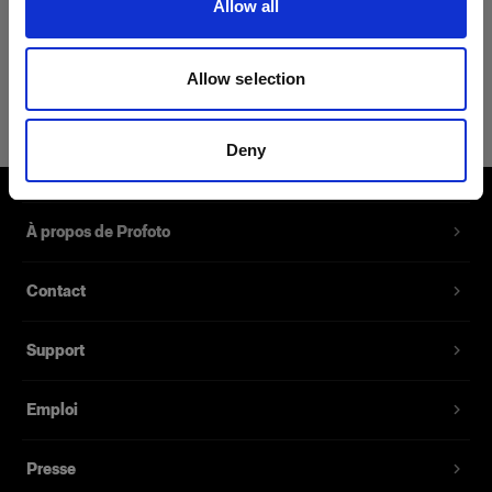
Allow all
Détails du produit
Allow selection
Profoto Sport Hoodie Classic L
Zip-Up Hoodie avec le logo Profoto
Deny
Référence du produit
:
510043
À propos de Profoto
Notre nouveau Sport Hoodie Classic est le
vêtement idéal à porter en guise de couche
Contact
intermédiaire en dehors du studio par temps
froid ou pendant les séances photos lors de
soirées fraîches. Composé d'un mélange 65 %
Support
coton et 35 % polyester, sa doublure en polaire
vous garantit de rester au chaud. Le sweat à
Emploi
capuche est également doté d'une poche
kangourou et est disponible en six tailles
Presse
différentes.