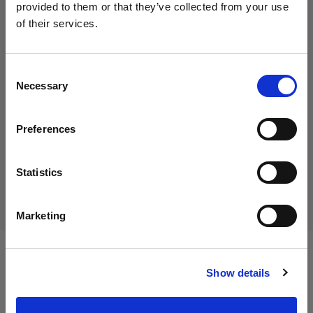
provided to them or that they’ve collected from your use
of their services.
Nous
pensons
que
vous
vous
trouvez
ici :
Italy
.
55,00 €
Mettre à jour votre emplacement ?
TVA incluse
Consent
Necessary
45,08 €
Hors TVA
En stock
Selection
Pays
Ajouter au panier
Preferences
Italy
Langue
Statistics
Livraison et retour
Français
Marketing
Visiter le site
Caractéristiques :
Show details