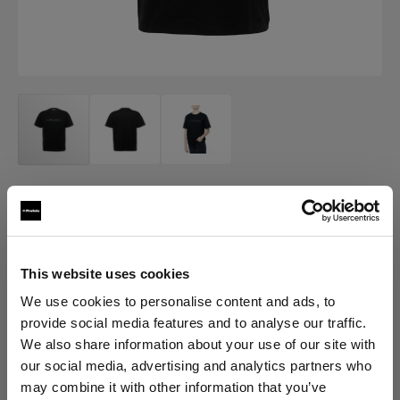
MERCH
Profoto T-shirt B Classic
(
0
)
This website uses cookies
We use cookies to personalise content and ads, to
provide social media features and to analyse our traffic.
Choisissez une variante :
We also share information about your use of our site with
our social media, advertising and analytics partners who
Sélectionné
may combine it with other information that you’ve
Profoto T-shirt B Classic M