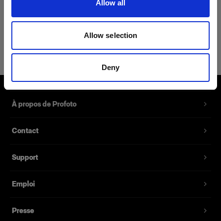
Allow all
Détails du produit
Allow selection
Profoto T-shirt B Classic M
T-shirt avec logo Profoto discret en
Deny
noir
Référence du produit
:
510062
À propos de Profoto
Notre nouveau T-shirt B Classic, composé d'un
Contact
mélange 62 % coton, 35 % polyester et 3 % soie,
est le vêtement idéal si vous recherchez à la fois
Support
douceur et résistance. La douceur du tissu et la
coupe cintrée s’imposent en toutes
circonstanceset font de ce vêtement un
Emploi
incontournable de votre garde-robe, qui vous
accompagnera tout au long de votre vie.
Presse