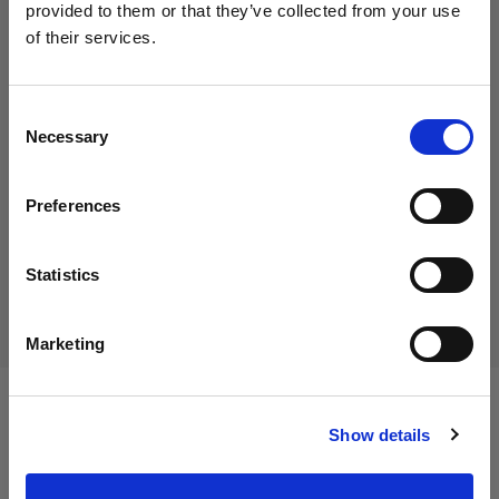
provided to them or that they’ve collected from your use
of their services.
Nous
pensons
que
vous
vous
trouvez
ici :
Italy
.
35,00 €
Mettre à jour votre emplacement ?
TVA incluse
Consent
Necessary
28,69 €
Hors TVA
En stock
Selection
Pays
Ajouter au panier
Preferences
Italy
Langue
Statistics
Livraison et retour
Français
Marketing
Visiter le site
Caractéristiques :
Show details