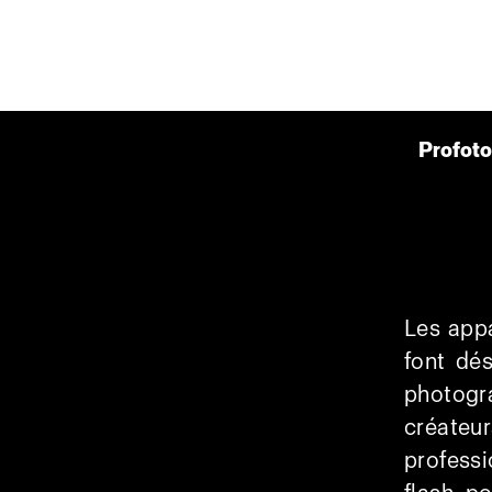
Profot
Les appa
font dé
photogra
créateu
professi