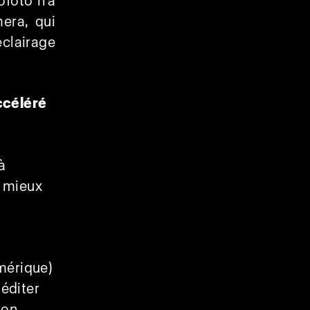
ofoto n’a
era, qui
clairage
ccéléré
à
u mieux
mérique)
éditer
ion