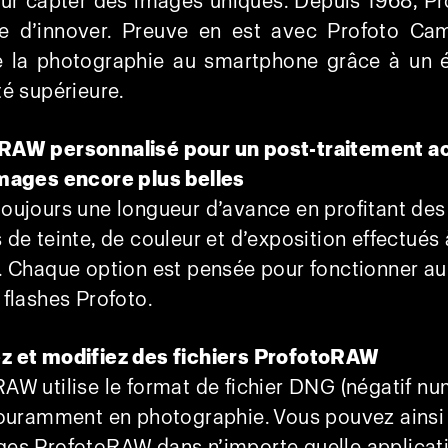
our capter des images uniques. Depuis 1968, Pr
e d’innover. Preuve en est avec Profoto Cam
e la photographie au smartphone grâce à un é
té supérieure.
RAW personnalisé pour un post-traitement a
images encore plus belles
oujours une longueur d’avance en profitant des
 de teinte, de couleur et d’exposition effectués 
. Chaque option est pensée pour fonctionner a
 flashes Profoto.
z et modifiez des fichiers ProfotoRAW
AW utilise le format de fichier DNG (négatif nu
couramment en photographie. Vous pouvez ainsi 
ges ProfotoRAW dans n’importe quelle applicat