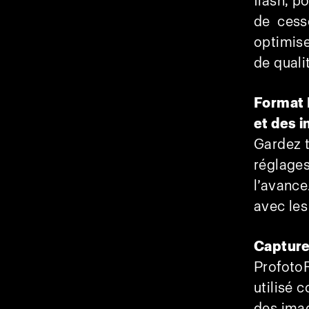
flash, p
de cess
optimis
de quali
Format 
et des 
Gardez t
réglages
l’avance
avec les
Capture
ProfotoR
utilisé 
des ima