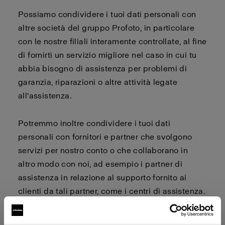
Possiamo condividere i tuoi dati personali con
altre società del gruppo Profoto, in particolare
con le nostre filiali interamente controllate, al fine
di fornirti un servizio migliore nel caso in cui tu
abbia bisogno di assistenza per problemi di
garanzia, riparazioni o altre attività legate
all'assistenza.
Potremmo inoltre condividere i tuoi dati
personali con fornitori e partner che svolgono
servizi per nostro conto o che collaborano in
altro modo con noi, ad esempio i partner di
assistenza in relazione al supporto fornito ai
clienti da tali partner, come i centri di assistenza.
I tuoi dati personali possono essere trasferiti in