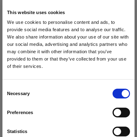
paesi al di fuori dell'UE/SEE, compresi gli Stati
This website uses cookies
Uniti d'America, il Canada e il Giappone, che
potrebbero avere un livello di protezione dei dati
We use cookies to personalise content and ads, to
personali inferiore a quello dell'UE/SEE. Quando
provide social media features and to analyse our traffic.
We also share information about your use of our site with
trasferiamo i dati personali in paesi al di fuori
our social media, advertising and analytics partners who
dell'UE/SEE, utilizziamo le clausole contrattuali
may combine it with other information that you’ve
standard approvate dalla Commissione Europea
provided to them or that they’ve collected from your use
per garantire un livello sufficiente di protezione
of their services.
dei tuoi dati personali. Le clausole contrattuali
Crediamo
che
tu
sia
nel
Italy
.
standard sono disponibili al seguente
Aggiornare la tua location?
link:
https://ec.europa.eu/info/strategy/justice-
Consent
Necessary
Selection
and-fundamental-rights/data-protection/data-
Paese
transfers-outside-eu/model-contracts-transfer-
personal-data-third-countries_en.
Preferences
Italy
6. Per quanto tempo conserveremo i
Lingua
Statistics