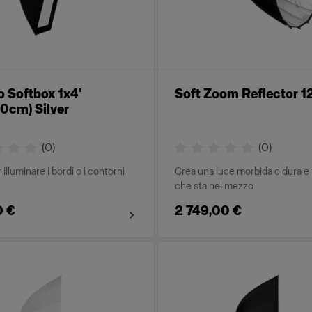
o Softbox 1x4'
Soft Zoom Reflector 1
0cm) Silver
(
0
)
(
0
)
 illuminare i bordi o i contorni
Crea una luce morbida o dura e 
che sta nel mezzo
0 €
2 749,00 €