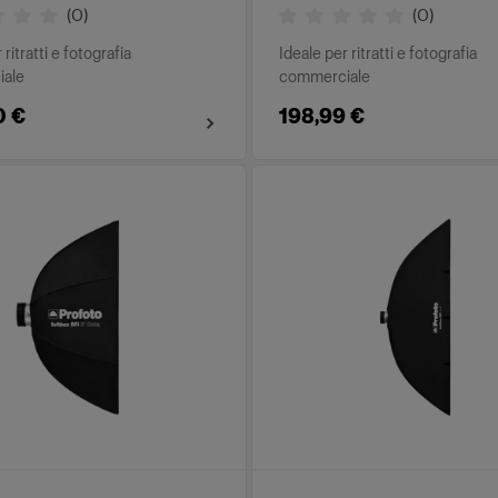
(
0
)
(
0
)
 ritratti e fotografia
Ideale per ritratti e fotografia
ale
commerciale
0 €
198,99 €