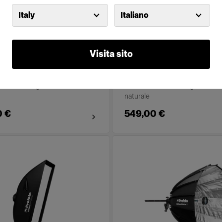
Italy
Italiano
o Softbox 3' (90cm)
Profoto Softbox 4' (1
ilver
Octa Silver
Visita sito
(
10
)
(
10
)
bida e avvolgente in modo
Luce morbida e avvolgente in 
naturale
0 €
549,00 €