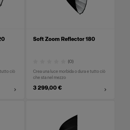
20
Soft Zoom Reflector 180
(
0
)
tutto ciò
Crea una luce morbida o dura e tutto ciò
che sta nel mezzo
3 299,00 €