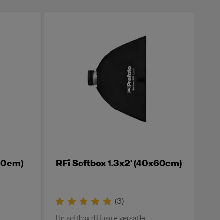
x90cm)
RFi Softbox 1.3x2' (40x60cm)
(
3
)
Un softbox diffuso e versatile