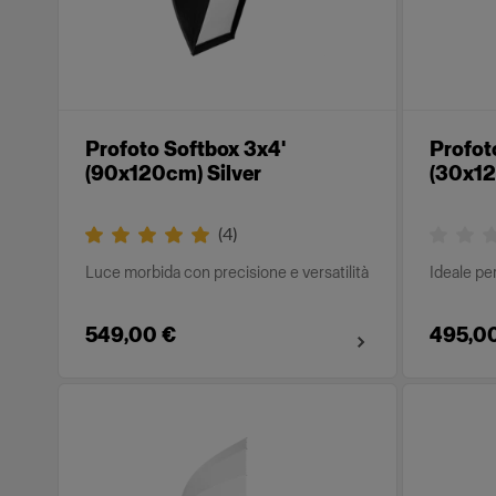
Profoto Softbox 3x4'
Profot
(90x120cm) Silver
(30x12
(
4
)
Luce morbida con precisione e versatilità
Ideale per
549,00 €
495,0