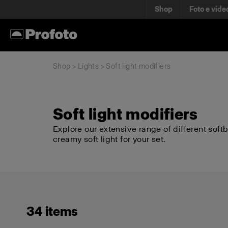
Shop
Foto e vide
Shop
>
Lights
> Soft light modifiers
Soft light modifiers
Explore our extensive range of different soft
creamy soft light for your set.
34 items