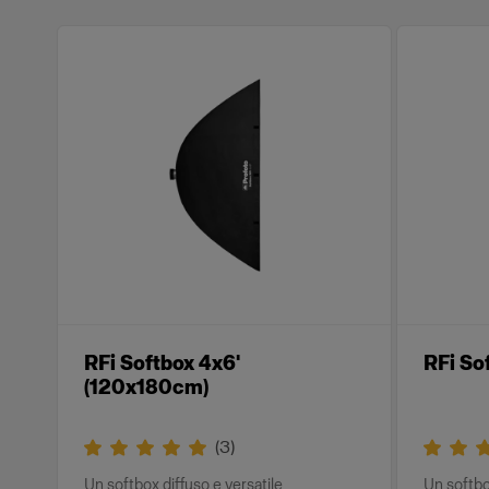
RFi Softbox 4x6'
RFi So
(120x180cm)
(
3
)
Un softbox diffuso e versatile
Un softbo