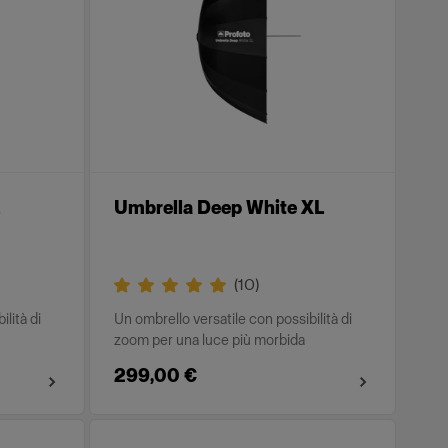
Umbrella Deep White XL
(
10
)
lità di
Un ombrello versatile con possibilità di
zoom per una luce più morbida
299,00 €