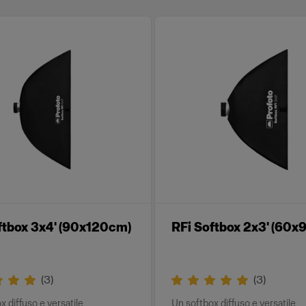
ftbox 3x4' (90x120cm)
RFi Softbox 2x3' (60
(
3
)
(
3
)
x diffuso e versatile
Un softbox diffuso e versatile