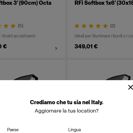
ftbox 3' (90cm) Octa
RFi Softbox 1x6' (30x
(
5
)
(
2
)
 ritratti accattivanti
Ideali per illuminare i bordi o i c
0 €
349,01 €
Crediamo
che
tu
sia
nel
Italy
.
Aggiornare la tua location?
Paese
Lingua