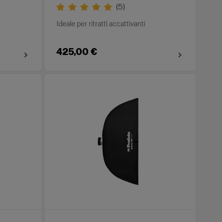
(
5
)
Ideale per ritratti accattivanti
425,00 €