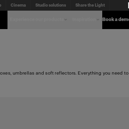
o
Cinema
Studio solutions
Share the Light
Experience our products
Inspiration
Book a dem
boxes, umbrellas and soft reflectors. Everything you need to