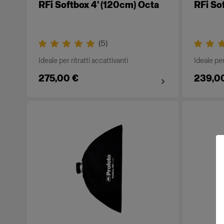
RFi Softbox 4' (120cm) Octa
RFi So
(
5
)
Ideale per ritratti accattivanti
Ideale per
275,00 €
239,0