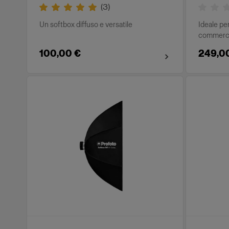
(
3
)
Un softbox diffuso e versatile
Ideale per
commerci
100,00 €
249,0