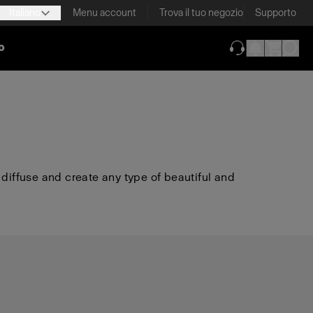
Italiano
Menu account
Trova il tuo negozio
Supporto
o
(si apre in una 
 diffuse and create any type of beautiful and