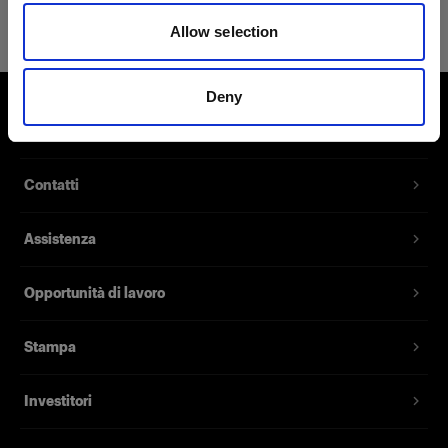
Bag for Grid Kit
Allow selection
Una piccola borsa che contiene
griglie da 180 mm
Deny
Codice prodotto
:
100298
Chi siamo
La Bag for Grid Kit su misura contiene fino a tre
Contatti
griglie da 180 mm. È dotata di un manico ed è
realizzata in nylon di alta qualità. Si chiude con
Assistenza
una cerniera. Questa borsa è compresa nel Grid
Kit 180 mm.
Opportunità di lavoro
Caratteristiche
Stampa
Contiene fino a tre griglie da 180 mm.
Investitori
Realizzata in nylon di alta qualità.