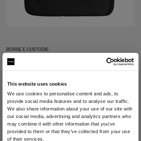
BORSE E CUSTODIE
Bag for Grid Kit
(
0
)
This website uses cookies
Scegli variante:
We use cookies to personalise content and ads, to
provide social media features and to analyse our traffic.
Selezionato
We also share information about your use of our site with
Bag for Grid Kit
our social media, advertising and analytics partners who
may combine it with other information that you’ve
provided to them or that they’ve collected from your use
of their services.