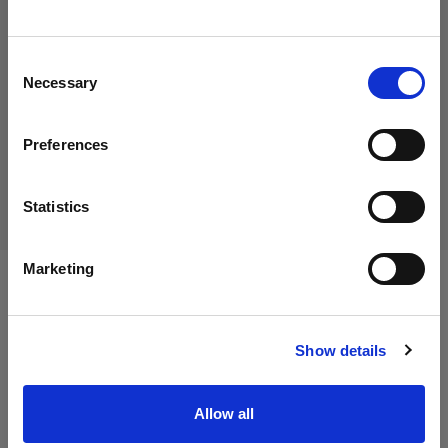
49,00 €
Crediamo
che
tu
sia
nel
Italy
.
IVA inclusa
Aggiornare la tua location?
40,16 €
IVA esclusa
Disponibile
Consent
Necessary
Selection
Aggiungi al carrello
Paese
Preferences
Italy
Consegna e restituzione
Lingua
Statistics
Italiano
Marketing
Specifiche:
Visita sito
Show details
Dettagli sul prodotto
Allow all