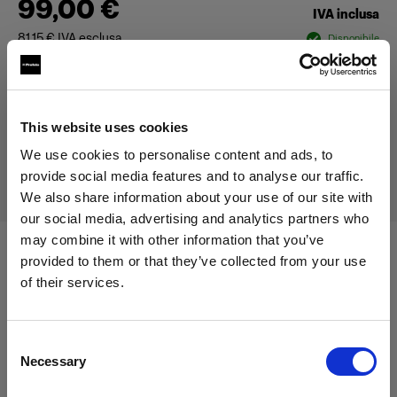
99,00 €
IVA inclusa
81,15 €
IVA esclusa
Disponibile
Aggiungi al carrello
This website uses cookies
We use cookies to personalise content and ads, to
Consegna e restituzione
provide social media features and to analyse our traffic.
We also share information about your use of our site with
our social media, advertising and analytics partners who
may combine it with other information that you’ve
provided to them or that they’ve collected from your use
Compatibile con:
of their services.
Crediamo
che
tu
sia
nel
Italy
.
Aggiornare la tua location?
Battery-powered
Consent
Necessary
Selection
Paese
Profoto B1