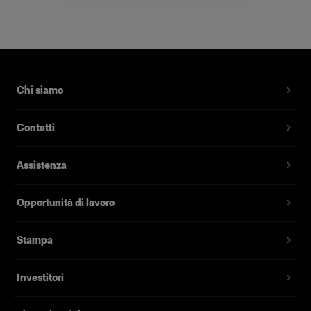
PowerCON Cable 7m CN
Cavo PowerCON standard per luci
LED
Codice prodotto
:
102582
Chi siamo
Cavo PowerCON standard con messa a terra per
Contatti
luci LED. Lunghezza di 7 metri e con varianti di
presa per ogni singolo mercato.
Assistenza
Caratteristiche
Opportunità di lavoro
Lunghezza di 7 metri
Stampa
Investitori