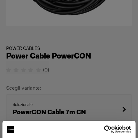
POWER CABLES
Power Cable PowerCON
(
0
)
Scegli variante:
Selezionato
PowerCON Cable 7m CN