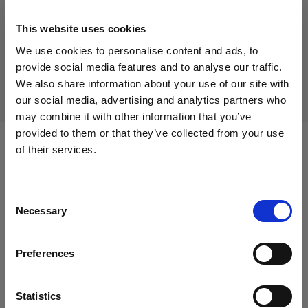
219,60 €
IVA inclusa
This website uses cookies
180,00 €
IVA esclusa
Disponibile
We use cookies to personalise content and ads, to
Aggiungi al carrello
provide social media features and to analyse our traffic.
We also share information about your use of our site with
our social media, advertising and analytics partners who
may combine it with other information that you’ve
provided to them or that they’ve collected from your use
of their services.
Compatibile con:
Crediamo
che
tu
sia
nel
Italy
.
Aggiornare la tua location?
Consent
Necessary
Extension Cables
Selection
Paese
Extension Cable PowerCON 10 m
Preferences
Italy
LED Panels
Lingua
Statistics