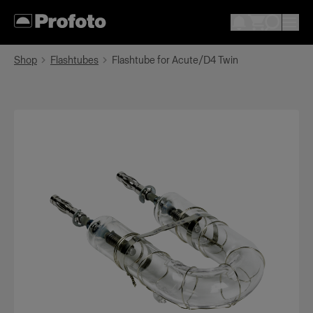
Shop
Flashtubes
Flashtube for Acute/D4 Twin