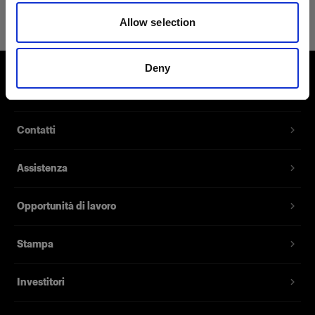
Flashtube for Acute/D4 Twin
Allow selection
Bulbo flash di ricambio per
Acute/Twin Head
Deny
Codice prodotto
:
331515
Chi siamo
Bulbo flash di ricambio per l’Acute/Twin Head.
Contatti
Nota bene: occorrono due bulbi flash per
ciascuna testa.
Assistenza
Caratteristiche
Opportunità di lavoro
Stampa
Investitori