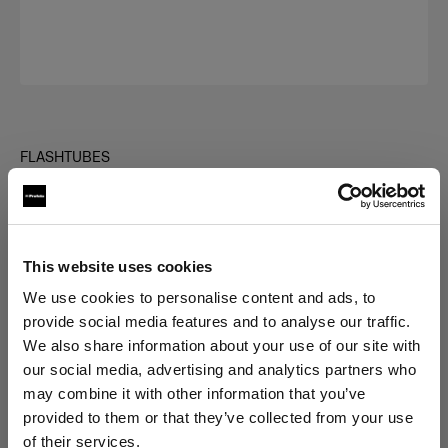
FLASHTUBES
Flashtube for Acute/D4 Twin
(
0
)
This website uses cookies
Scegli variante:
We use cookies to personalise content and ads, to
provide social media features and to analyse our traffic.
Selezionato
We also share information about your use of our site with
Flashtube for Acute/D4 Twin
our social media, advertising and analytics partners who
may combine it with other information that you’ve
provided to them or that they’ve collected from your use
of their services.