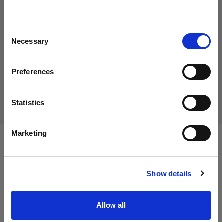
699,00 €
Crediamo
che
tu
sia
nel
Italy
.
IVA inclusa
Aggiornare la tua location?
572,95 €
IVA esclusa
Non disponibile
Consent
Necessary
Selection
Non disponibile
Paese
Preferences
Italy
Consegna e restituzione
Lingua
Statistics
Italiano
Marketing
Specifiche:
Visita sito
Show details
Dettagli sul prodotto
Allow all