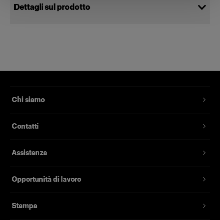
Dettagli sul prodotto
Flashtube for ProTwin
Bulbo flash di ricambio per ProTwin
Head
Codice prodotto
:
101532
Chi siamo
Bulbo flash di ricambio per la ProTwin Head.
Contatti
Nota bene: occorrono due bulbi flash per
ciascuna testa.
Assistenza
Caratteristiche
Opportunità di lavoro
Stampa