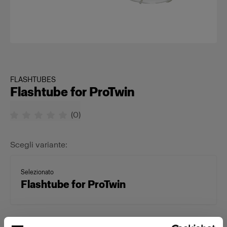
FLASHTUBES
Flashtube for ProTwin
(
0
)
Scegli variante:
Selezionato
Flashtube for ProTwin