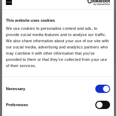
649,00 €
IVA inclusa
531,97 €
IVA esclusa
Disponibile
This website uses cookies
Aggiungi al carrello
We use cookies to personalise content and ads, to
provide social media features and to analyse our traffic.
We also share information about your use of our site with
our social media, advertising and analytics partners who
Consegna e restituzione
may combine it with other information that you’ve
provided to them or that they’ve collected from your use
of their services.
Crediamo
che
tu
sia
nel
Italy
.
Aggiornare la tua location?
Compatibile con:
Consent
Necessary
Selection
Paese
Heads
Preferences
Italy
ProTwin Head