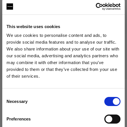
249,00 €
IVA inclusa
204,10 €
IVA esclusa
Non disponibile
This website uses cookies
Non disponibile
We use cookies to personalise content and ads, to
provide social media features and to analyse our traffic.
We also share information about your use of our site with
our social media, advertising and analytics partners who
Consegna e restituzione
may combine it with other information that you’ve
provided to them or that they’ve collected from your use
of their services.
Crediamo
che
tu
sia
nel
Italy
.
Aggiornare la tua location?
Compatibile con:
Consent
Necessary
Selection
Paese
Battery-powered
Preferences
Italy