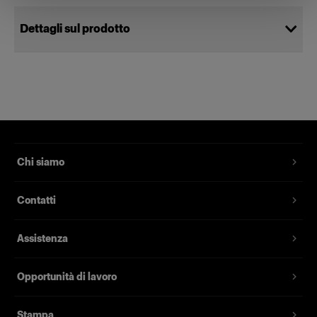
Dettagli sul prodotto
Halogen Lamp E11 500W/240V
Lampada pilota per Acute/D4 Head e
Acute/D4 Twin Head per mercati da
230-240 V
Chi siamo
Codice prodotto
:
102015
Contatti
Lampada pilota di ricambio per l’Acute/D4 Head
e l’Acute/D4 Twin Head per mercati da 230-240
Assistenza
V. Adatta soltanto per teste con una calotta in
vetro da 100 mm.
Opportunità di lavoro
Caratteristiche
Stampa