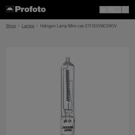
Shop
Lamps
Halogen Lamp Mini-can E11 500W/240V