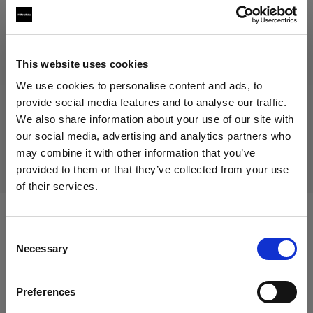
64,00 €
IVA inclusa
52,46 €
IVA esclusa
Disponibile
This website uses cookies
Aggiungi al carrello
We use cookies to personalise content and ads, to
provide social media features and to analyse our traffic.
We also share information about your use of our site with
our social media, advertising and analytics partners who
Consegna e restituzione
may combine it with other information that you’ve
provided to them or that they’ve collected from your use
of their services.
Crediamo
che
tu
sia
nel
Italy
.
Aggiornare la tua location?
Compatibile con:
Consent
Necessary
Selection
Paese
Heads
Preferences
Italy