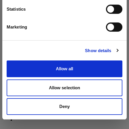
Acute/D4 Head
Lingua
Statistics
Italiano
Marketing
Visita sito
Show details
Allow all
Allow selection
Deny
Specifiche: