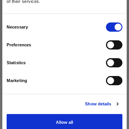
of their services.
39,00 €
Crediamo
che
tu
sia
nel
Italy
.
IVA inclusa
Aggiornare la tua location?
31,97 €
IVA esclusa
Disponibile
Consent
Necessary
Selection
Aggiungi al carrello
Paese
Preferences
Italy
Consegna e restituzione
Lingua
Statistics
Italiano
Marketing
Specifiche:
Visita sito
Show details
Dettagli sul prodotto
Allow all