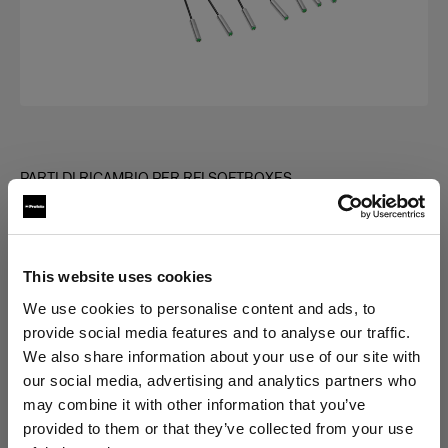
PARTI DI RICAMBIO PER RFI SOFTBOXES
Rod kit for RFi Softbox Octa
(
0
)
This website uses cookies
Scegli variante:
We use cookies to personalise content and ads, to
provide social media features and to analyse our traffic.
We also share information about your use of our site with
Selezionato
our social media, advertising and analytics partners who
Rod kit for RFi Softbox 3' Octa
may combine it with other information that you’ve
provided to them or that they’ve collected from your use