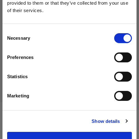
provided to them or that they’ve collected from your use
of their services.
Crediamo
che
tu
sia
nel
Italy
.
45,01 €
Aggiornare la tua location?
IVA inclusa
Consent
Necessary
36,89 €
IVA esclusa
Disponibile
Selection
Paese
Aggiungi al carrello
Preferences
Italy
Lingua
Statistics
Consegna e restituzione
Italiano
Marketing
Visita sito
Specifiche:
Show details