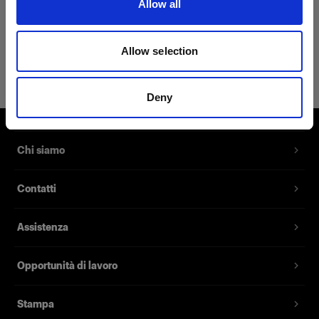
Allow all
Dettagli sul prodotto
Allow selection
Profoto Cozy Hoodie Classic M
Pullover Hoodie con il logo Profoto
Deny
Codice prodotto
:
510023
Chi siamo
Felpa con cappuccio realizzata al 40% in cotone,
al 40% in viscosa, al 15% in poliestere e al 5% in
Contatti
spandex. Grazie al tessuto resistente e alle
cuciture doppie, questa felpa con cappuccio ti
accompagnerà su molti set e in molte location.
Assistenza
Opportunità di lavoro
Caratteristiche
Stampa
Realizzata con tessuti resistenti