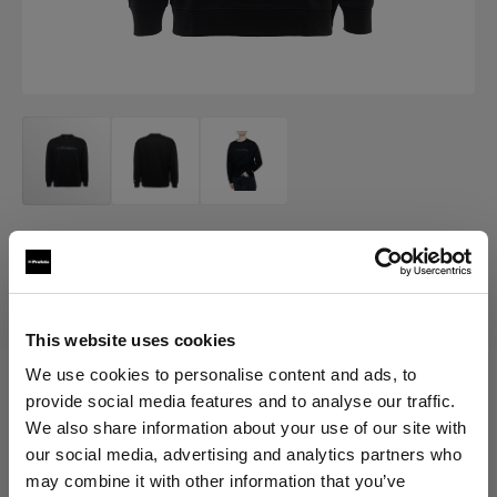
MERCH
Profoto Sweatshirt Classic
(
0
)
This website uses cookies
We use cookies to personalise content and ads, to
provide social media features and to analyse our traffic.
Scegli variante:
We also share information about your use of our site with
our social media, advertising and analytics partners who
Selezionato
may combine it with other information that you’ve
Profoto Sweatshirt Classic L