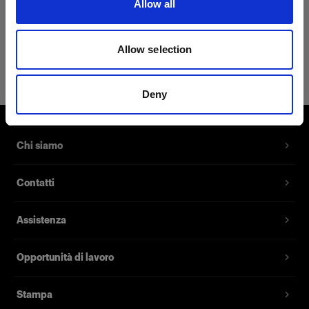
Allow all
Dettagli sul prodotto
Allow selection
Profoto Sweatshirt Classic L
Una felpa classica realizzata in 100%
Deny
cotone
Codice prodotto
:
510053
Chi siamo
Una felpa classica realizzata in 100% cotone.
Contatti
Con il suo design avvitato e il tessuto morbido al
tatto, questa felpa è il nuovo capo che non puoi
Assistenza
non avere se vuoi combinare uno stile casual e
comfort.
Opportunità di lavoro
Caratteristiche
Stampa