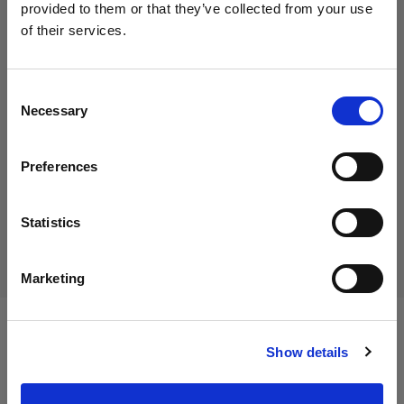
provided to them or that they’ve collected from your use
of their services.
Crediamo
che
tu
sia
nel
Italy
.
45,01 €
Aggiornare la tua location?
IVA inclusa
Consent
Necessary
36,89 €
IVA esclusa
Disponibile
Selection
Paese
Aggiungi al carrello
Preferences
Italy
Lingua
Statistics
Consegna e restituzione
Italiano
Marketing
Visita sito
Specifiche:
Show details