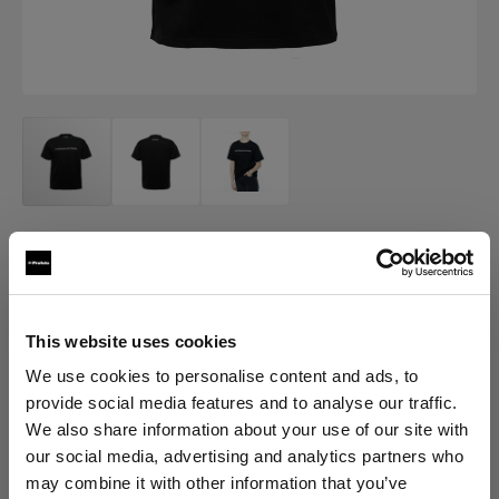
MERCH
Profoto T-shirt Pro
(
0
)
This website uses cookies
We use cookies to personalise content and ads, to
provide social media features and to analyse our traffic.
Scegli variante:
We also share information about your use of our site with
our social media, advertising and analytics partners who
Selezionato
may combine it with other information that you’ve
Profoto T-shirt Pro XS