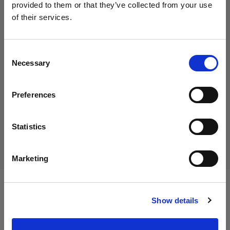
provided to them or that they’ve collected from your use
of their services.
Crediamo
che
tu
sia
nel
Italy
.
35,00 €
Aggiornare la tua location?
IVA inclusa
Consent
Necessary
28,69 €
IVA esclusa
Disponibile
Selection
Paese
Aggiungi al carrello
Preferences
Italy
Lingua
Statistics
Consegna e restituzione
Italiano
Marketing
Visita sito
Specifiche:
Show details