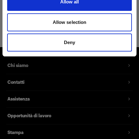
Allow all
Dettagli sul prodotto
Allow selection
Profoto T-shirt Pro XS
La T-shirt per l'orgoglioso utente
Deny
Profoto
Codice prodotto
:
510070
Chi siamo
Vuoi dare al tuo outfit un tocco in più? Acquista
Contatti
la nuova T-shirt Pro, un capo professionale
progettato all'insegna del comfort e dello stile.
Assistenza
Realizzato in tessuto di cotone al 62%, poliestere
al 35% e seta al 3%, garantisce il massimo
comfort, pur mantenendo l'eleganza, ovunque ti
Opportunità di lavoro
trovi e in qualsiasi condizione. Morbida sulla
pelle e avvitata, la T-shirt Pro ti farà davvero
Stampa
sentire come i professionisti di Profoto.