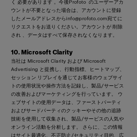
く
必要があります
。今後
Profoto
のユーザーアカ
ウントが不要となった場合は、アカウントに登録
したメールアドレスから
info@profoto.com
宛てに
リクエストをお送りください。アカウントが
削除
され
、データはすべて保存されなくなります。
10. Microsoft Clarity
当社は Microsoft Clarity および Microsoft
Advertising と提携し、行動指標、ヒートマップ、
セッション リプレイを通じてお客様のウェブサイ
トの使用状況や操作方法を記録し、製品/サービス
の改善およびマーケティングを行っています。 ウ
ェブサイトの使用データは、ファーストパーティ
およびサードパーティのクッキーやその他の追跡
技術を使用して収集され、製品/サービスの人気や
オンライン活動を分析します。 さらに、この情報
はサイト最適化、不正防止/セキュリティ目的、広