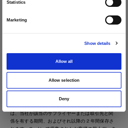
Statistics
グ目的で取り扱われるお客様の連絡先情報は、お
日本語
客様が顧客である限り、または Profoto アカウン
Marketing
トを持っている限り、その後 2 年間保存されま
す。マーケティング情報の受け取りを希望しない
サイトにアクセス
場合、お客様から当社にその旨を通知していただ
Show details
く必要があります。締結した契約を履行する目的
で取り扱われるお客様の連絡先情報は、お客様が
顧客である限り、またそれ以降の、当社が法的要
Allow all
件を遵守し、契約に関する請求を管理するために
必要な期間（
例えば
適用される保証期間中）保存
Allow selection
されます。法的義務を果たす目的で取り扱われる
お客様の財務情報は、7 年間保存されます。当社の
サプライヤーおよびその他のビジネスとの関係を
Deny
管理する目的で取り扱われるお客様の連絡先情報
は、当社が該当のサプライヤーまたは取引先と関
係を有する期間、およびそれ以降の 2 年間保存さ