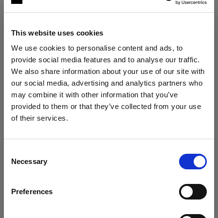
お客様の個人情報は、EU/EEA 域外の国（アメリ
カ合衆国、カナダ、日本など）に転送される場合
があります。これらの国では、EU/EEA 域内より
This website uses cookies
も個人情報の保護レベルが低い場合があります。
We use cookies to personalise content and ads, to
個人データを EU/EEA 域外の国に転送する場合、
provide social media features and to analyse our traffic.
当社は欧州委員会が承認した標準契約条項を使用
We also share information about your use of our site with
し、お客様の個人データを十分に保護します。標
our social media, advertising and analytics partners who
準契約条項は次のリンクからご覧いただけます。
may combine it with other information that you’ve
provided to them or that they’ve collected from your use
https://commission.europa.eu/law/law-
of their services.
topic/data-protection/international-dimension-
Italy
にお住まいであると思われます。
data-protection/standard-contractual-clauses-
地域を変更しますか？
scc_en
Consent
Necessary
Selection
6.個人情報の保管期間
国
お客様の個人情報は、収集された目的に必要な期
Preferences
Italy
間、または現地の法律で許可または要求されてい
る期間のみ保存されます。つまり、マーケティン
言語