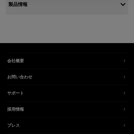
製品情報
電源ケーブル C13 5 m US/CAN
モノライト用標準電源ケーブル
製品番号
:
102552
会社概要
主電源駆動モノライト用の標準接地電源ケーブ
ル。長さは5メートルで、各市場に対応したソケ
お問い合わせ
ットバリエーションがあります。
サポート
特長
採用情報
プレス