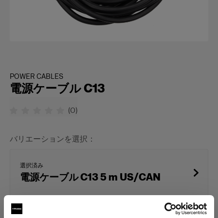
POWER CABLES
電源ケーブル C13
(
0
)
バリエーションを選択：
選択済み
電源ケーブル C13 5 m US/CAN