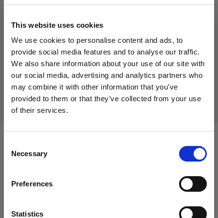
41,00 €
消費税込み
33,61 €
消費税抜き
在庫あり
This website uses cookies
We use cookies to personalise content and ads, to
カートに追加する
provide social media features and to analyse our traffic.
We also share information about your use of our site with
our social media, advertising and analytics partners who
may combine it with other information that you’ve
配送と返品
provided to them or that they’ve collected from your use
of their services.
Italy
にお住まいであると思われます。
地域を変更しますか？
Consent
次に対応：
Necessary
Selection
国
Preferences
Italy
Mains-powered
D1
言語
Statistics