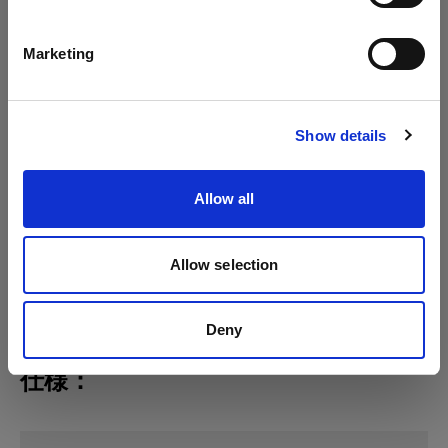
日本語
Profoto Pro-D3
Marketing
Profoto D30
サイトにアクセス
D2
Show details
Allow all
Allow selection
Deny
仕様：