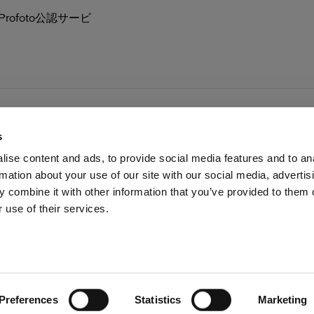
ofoto公認サービ
s
ise content and ads, to provide social media features and to an
rmation about your use of our site with our social media, advertis
ス
投資家の皆様へ
Share the Light
 combine it with other information that you’ve provided to them o
 use of their services.
Preferences
Statistics
Marketing