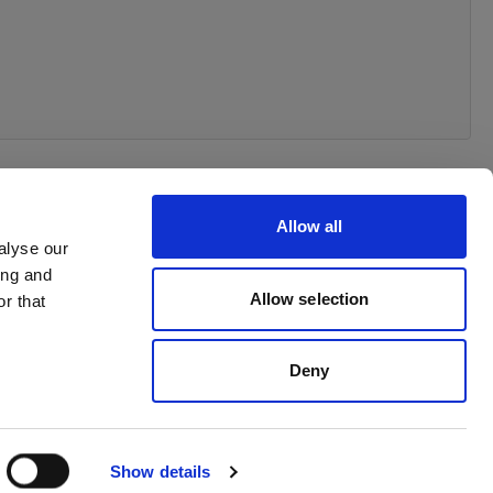
Allow all
alyse our
ing and
Allow selection
r that
Deny
Show details