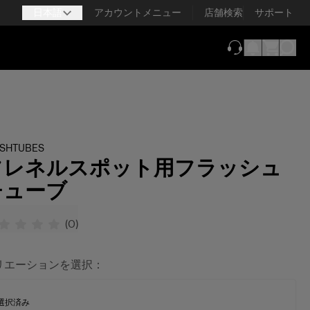
日本語
アカウントメニュー
店舗検索
サポート
（新しいタブで
ASHTUBES
フレネルスポット用フラッシュ
チューブ
(
0
)
リエーションを選択：
選択済み