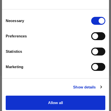
Italy
にお住まいであると思われます。
地域を変更しますか？
15,01 €
Consent
消費税込み
Necessary
Selection
12,30 €
消費税抜き
在庫あり
国
Preferences
Italy
カートに追加する
言語
Statistics
日本語
配送と返品
Marketing
サイトにアクセス
Show details
仕様：
Allow all
製品情報