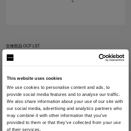
交換部品 OCF LST
Rod kit for OCF Softbox
Rectangular
This website uses cookies
We use cookies to personalise content and ads, to
バリエーションを選択：
provide social media features and to analyse our traffic.
We also share information about your use of our site with
選択済み
our social media, advertising and analytics partners who
OCF ソフトボックス 交換用ロッドキッ
may combine it with other information that you’ve
ト 60x90cm
provided to them or that they’ve collected from your use
of their services.