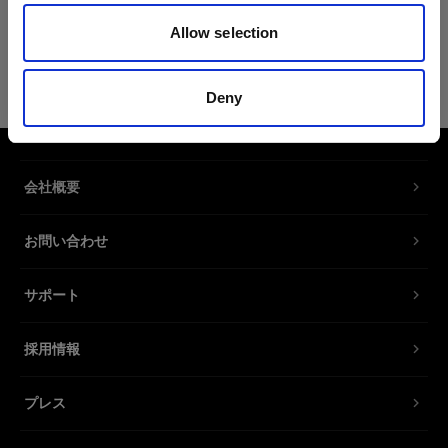
Allow selection
OCF ソフトボックス 交換用ロッドキッ
ト 60x90cm
Deny
交換用ディフューザーキット OCF
Softbox Rectangular
会社概要
製品番号
:
464278
お問い合わせ
素早く簡単に挿入できるよう、先端が色分けされ
た交換用または予備のロッドが4本付属。
サポート
採用情報
特長
プレス