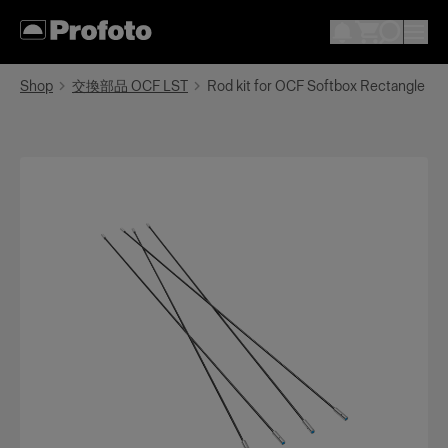
Shop
交換部品 OCF LST
Rod kit for OCF Softbox Rectangle