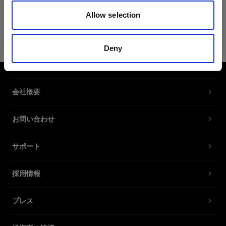
Allow selection
RFi交換用ディフューザーキット
30x120cm
Deny
交換用ディフューザーキット RFi
Softbox Strip。
会社概要
製品番号
:
464270
お問い合わせ
交換用ディフューザーキット RFi Softbox Strip。
フロントディフューザーとインナーディフューザ
サポート
ーの両方が含まれます。
採用情報
特長
プレス