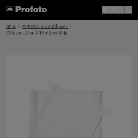
Shop
交換部品 RFi Softboxes
Diffuser kit for RFi Softbox Strip