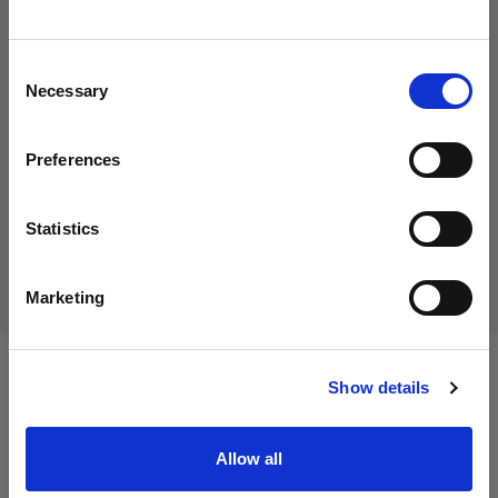
Italy
にお住まいであると思われます。
地域を変更しますか？
26,00 €
Consent
消費税込み
Necessary
Selection
21,31 €
消費税抜き
在庫あり
国
Preferences
Italy
カートに追加する
言語
Statistics
配送と返品
日本語
Marketing
サイトにアクセス
Show details
仕様：
Allow all
製品情報