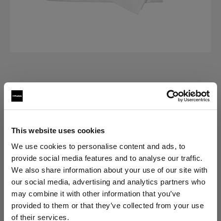
交換部品 RFI SOFTBOXES
Diffuser kit for RFi Softbox Strip
(
0
)
This website uses cookies
We use cookies to personalise content and ads, to
バリエーションを選択：
provide social media features and to analyse our traffic.
We also share information about your use of our site with
選択済み
our social media, advertising and analytics partners who
RFi交換用ディフューザーキット
may combine it with other information that you’ve
30x120cm
provided to them or that they’ve collected from your use
of their services.