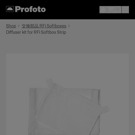
Shop
交換部品 RFi Softboxes
Diffuser kit for RFi Softbox Strip