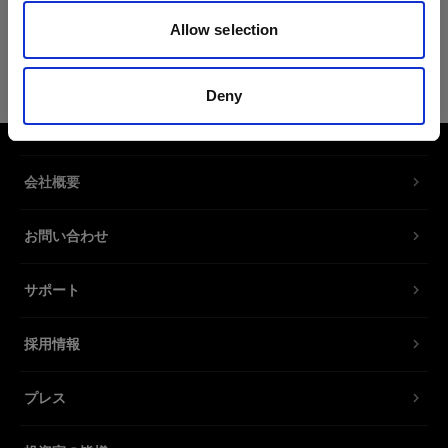
Allow selection
RFi交換用ディフューザーキット
30x180cm
Deny
交換用ディフューザーキット RFi
Softbox Strip。
会社概要
製品番号
:
464271
お問い合わせ
交換用ディフューザーキット RFi Softbox Strip。
フロントディフューザーとインナーディフューザ
サポート
ーの両方が含まれます。
採用情報
特長
プレス