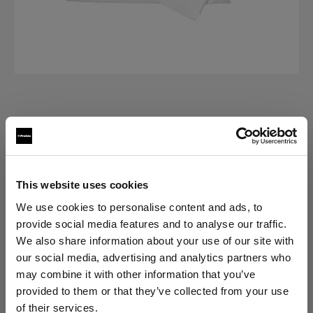
交換部品 RFI SOFTBOXES
Diffuser kit for RFi Softbox Strip
(
0
)
This website uses cookies
We use cookies to personalise content and ads, to
バリエーションを選択：
provide social media features and to analyse our traffic.
We also share information about your use of our site with
選択済み
our social media, advertising and analytics partners who
RFi交換用ディフューザーキット
may combine it with other information that you’ve
30x180cm
provided to them or that they’ve collected from your use
of their services.