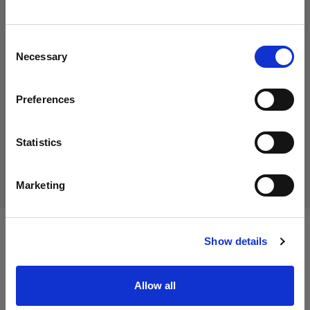
Italy
にお住まいであると思われます。
地域を変更しますか？
54,00 €
Consent
消費税込み
Necessary
Selection
44,26 €
消費税抜き
在庫あり
国
Preferences
Italy
カートに追加する
言語
Statistics
配送と返品
日本語
Marketing
サイトにアクセス
Show details
仕様：
Allow all
製品情報