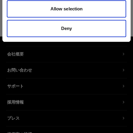
Allow selection
RFi交換用ディフューザーキット
120cm Octa
Deny
交換用ディフューザーキット RFi
Softbox Octa。
会社概要
製品番号
:
464275
お問い合わせ
交換用ディフューザーキット RFi Softbox Octa。
フロントディフューザーとインナーディフューザ
サポート
ーの両方が含まれます。
採用情報
特長
プレス