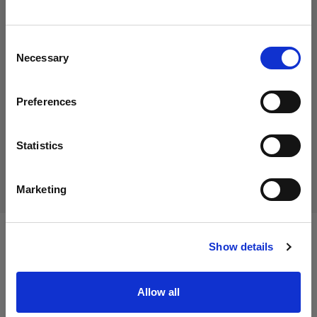
Italy
にお住まいであると思われます。
地域を変更しますか？
44,01 €
Consent
消費税込み
Necessary
Selection
36,07 €
消費税抜き
在庫あり
国
Preferences
Italy
カートに追加する
言語
Statistics
配送と返品
日本語
Marketing
サイトにアクセス
Show details
仕様：
Allow all
製品情報