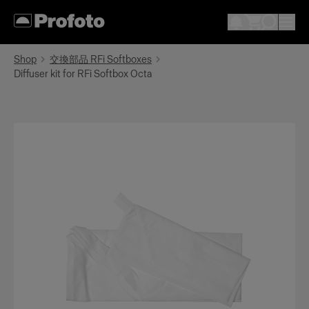
Shop
交換部品 RFi Softboxes
Diffuser kit for RFi Softbox Octa