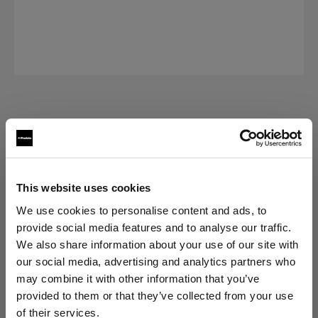
交換部品 RFI SOFTBOXES
Diffuser kit for RFi Softbox Octa
(
0
)
This website uses cookies
We use cookies to personalise content and ads, to
バリエーションを選択：
provide social media features and to analyse our traffic.
We also share information about your use of our site with
選択済み
our social media, advertising and analytics partners who
RFi交換用ディフューザーキット
may combine it with other information that you’ve
120cm Octa
provided to them or that they’ve collected from your use
of their services.