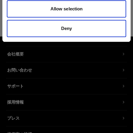
Allow selection
ソフトズームリフレクター120用 交換
ロッドキット
Deny
ソフトズームリフレクター 用のスペア
ロッドキット
会社概要
製品番号
:
464301
お問い合わせ
特長
サポート
採用情報
プレス