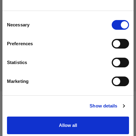
Italy
にお住まいであると思われます。
地域を変更しますか？
75,01 €
Consent
消費税込み
Necessary
Selection
61,48 €
消費税抜き
在庫あり
国
Preferences
Italy
カートに追加する
言語
Statistics
配送と返品
日本語
Marketing
サイトにアクセス
Show details
仕様：
Allow all
製品情報