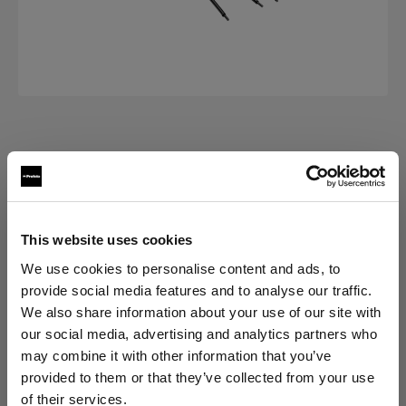
交換部品 SOFT ZOOM REFLECTORS
Rod kit for Soft Zoom Reflector
(
0
)
This website uses cookies
We use cookies to personalise content and ads, to
バリエーションを選択：
provide social media features and to analyse our traffic.
We also share information about your use of our site with
選択済み
our social media, advertising and analytics partners who
ソフトズームリフレクター120用 交換
may combine it with other information that you’ve
ロッドキット
provided to them or that they’ve collected from your use
of their services.