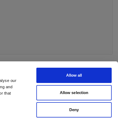
Allow all
alyse our
ing and
Allow selection
r that
Deny