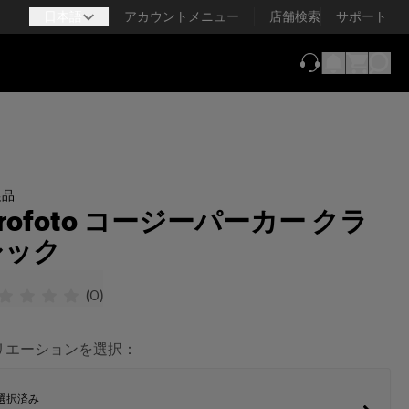
日本語
アカウントメニュー
店舗検索
サポート
（新しいタブで
促品
rofoto コージーパーカー クラ
シック
(
0
)
リエーションを選択：
選択済み