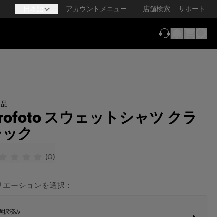
日本語
アカウントメニュー
店舗検索
サポート
（新しいタブで
促品
rofoto スウェットシャツ クラ
シック
(
0
)
リエーションを選択：
選択済み