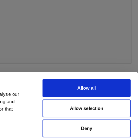
Allow all
alyse our
ing and
Allow selection
r that
Deny