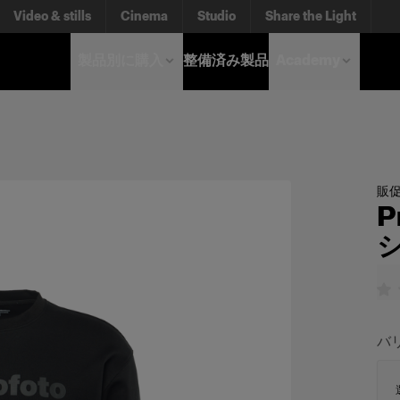
Video & stills
Cinema
Studio
Share the Light
製品別に購入
整備済み製品
Academy
販
P
バ