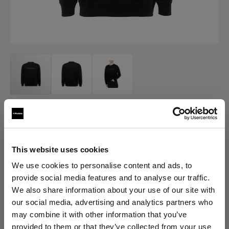
販促品
Profoto スウェットシャツ クラシッ
ク
This website uses cookies
We use cookies to personalise content and ads, to
(
0
)
provide social media features and to analyse our traffic.
We also share information about your use of our site with
バリエーションを選択：
our social media, advertising and analytics partners who
may combine it with other information that you’ve
provided to them or that they’ve collected from your use
選択済み