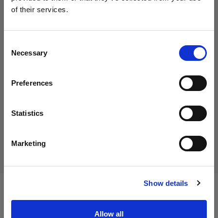
Profoto Sweatshirt Classic XL
of their services.
Italy
にお住まいであると思われます。
地域を変更しますか？
Consent
45,01 €
Necessary
Selection
消費税込み
国
36,89 €
消費税抜き
在庫あり
Preferences
Italy
カートに追加する
言語
Statistics
日本語
配送と返品
Marketing
サイトにアクセス
Show details
仕様：
Allow all