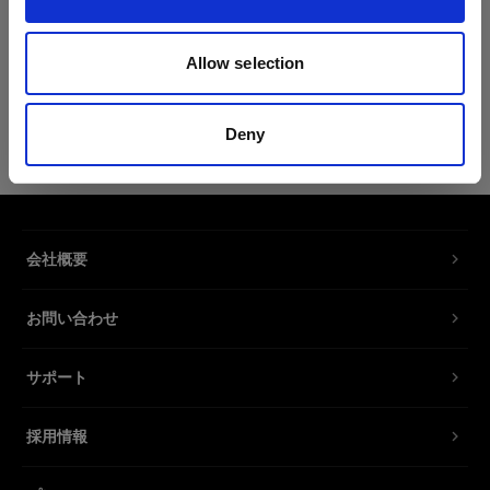
製品情報
Allow selection
Profoto Sweatshirt Classic XL
Deny
コットン100％のクラシックなスウェッ
トシャツ
製品番号
:
510054
会社概要
コットン 100％ のクラシックなスウェットシャ
お問い合わせ
ツ。スリムなデザインとソフトな肌触りの素材が
特徴のこのスウェットシャツは、カジュアルスタ
サポート
イルと快適さミックスさせたいときにいつでも叶
えられる新しい定番アイテムです。
採用情報
特長