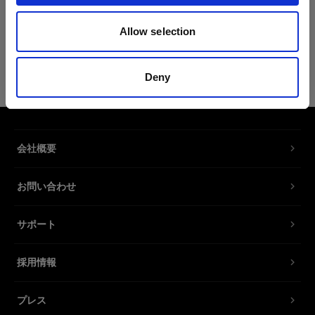
製品情報
Allow selection
Profoto T-shirt Pro XS
Deny
誇り高きプロフォトユーザーのためのT
シャツ
製品番号
:
510070
会社概要
新しい Profoto T シャツ プロでアウトフィットを
お問い合わせ
グレードアップしましょう。快適さとスタイルを
ポイントにデザインされた、プロフェッショナル
サポート
なアイテムです。コットン 62％、ポリエステル
35％、シルク 3％の混紡素材を使用しており、場
所や環境、コンディションに関係なく、トレンド
採用情報
を取り入れた快適な装いを叶えます。なめらかな
肌触りとスリムフィットデザインが特徴の T シャ
プレス
ツ プロは、まさに Profoto が象徴するプロフェッ