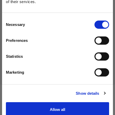
of their services.
Italy
にお住まいであると思われます。
地域を変更しますか？
Consent
35,00 €
Necessary
消費税込み
Selection
国
28,69 €
消費税抜き
在庫あり
Preferences
Italy
カートに追加する
言語
Statistics
日本語
配送と返品
Marketing
サイトにアクセス
Show details
仕様：
Allow all