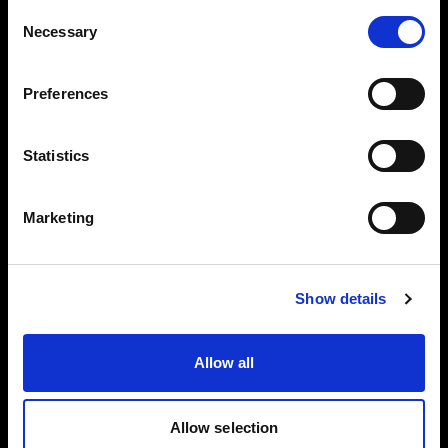
RAW 形式
Consent
Necessary
撮影時にトーン、色味、露出の調整がす
Selection
でに行われているため効率的です。
Preferences
Profoto ライトを使用してベストな結果
が得られるよう最適化されています。
Statistics
ProfotoRAW ファイルで撮影、編集
ProfotoRAW は業界標準のデジタルネガ
Marketing
ティブ（DNG）ファイル形式を使用して
いるため、DNG 形式対応のすべての写
Show details
真編集アプリで編集ができます。
ProfotoRAW ファイルは JPEG ファイル
Allow all
の 5 ～ 8 倍の大きさです。写真にはより
多くのディテールが描写されます。
Allow selection