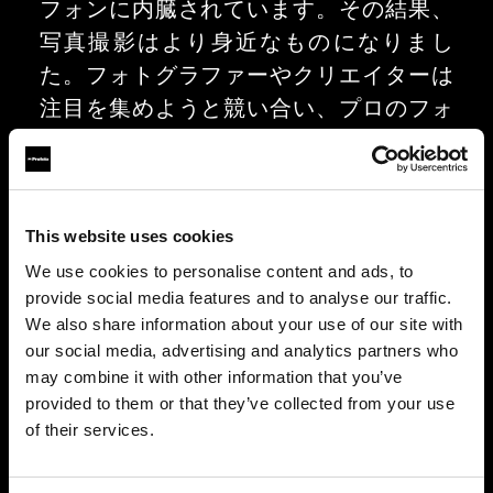
フォンに内臓されています。その結果、
写真撮影はより身近なものになりまし
た。フォトグラファーやクリエイターは
注目を集めようと競い合い、プロのフォ
トグラファーはストロボなど外部の光を
活用して、存在感放つ写真を撮ろうと奮
闘しています。1968 年以来、Profoto は
This website uses cookies
絶えずイノベーションを生み出してきま
した。Profoto Camera はまさにその例
We use cookies to personalise content and ads, to
provide social media features and to analyse our traffic.
で、優れたライティングでスマートフォ
We also share information about your use of our site with
ンフォトグラフィーを最適化できるアプ
our social media, advertising and analytics partners who
リです。
may combine it with other information that you’ve
provided to them or that they’ve collected from your use
of their services.
ポストプロダクション（編集）を迅速に
し、より良い写真に仕上げるカスタム