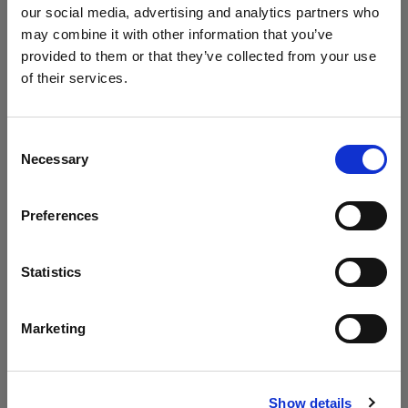
our social media, advertising and analytics partners who
may combine it with other information that you’ve
1 つのツールで 2 種類のライトを
provided to them or that they’ve collected from your use
Geared Up の今回のエピソードでは、Chris が1つ
of their services.
のライトシェーピングツールで 2 種類のライトを
Italy
にお住まいであると思われます。
作り出す方法について解説しています。どのよう
地域を変更しますか？
なライトシェーピングツールが必要なのか、この
Consent
Necessary
テクニックがどのように機能するのかを学ぶこと
Selection
国
ができます。
Preferences
Italy
言語
Statistics
アーカイブ
日本語
Marketing
見逃してしまったエピソードも、アーカイブから
ご自由にご覧いただけます。
サイトにアクセス
Show details