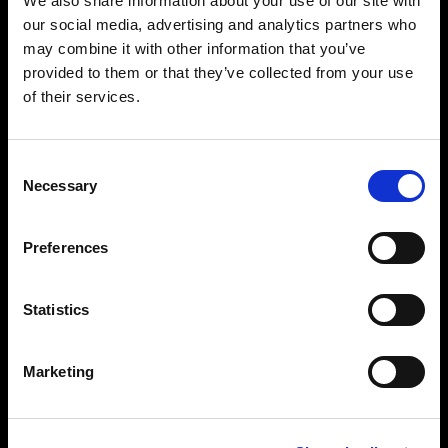
We also share information about your use of our site with
Profoto StyleShoots Vertical は、統一された無背
our social media, advertising and analytics partners who
景の写真をスピーディーかつ簡単に撮影できま
may combine it with other information that you’ve
す。自由な演出を求めるブランドなら、カスタマ
provided to them or that they’ve collected from your use
イズできるセットアップを活用することで、比類
のないライトシェーピングを実現でき、ブランド
of their services.
の存在感を際立たせる 1 枚に仕上げることができま
す。
Consent
Necessary
Selection
Preferences
Statistics
Marketing