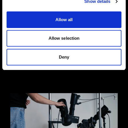
Show details
ファッションフラットレイ写真
Profoto のフラットレイ撮影向け製品なら、ファッ
Allow all
ション関連の e コマースの日々変動するニーズに
合わせて、高品質の製品写真を撮影でき、コンバ
ージョン率の増加につなげることができます。
Allow selection
Profoto では、効率化が図れる、使い勝手のいい
Profoto StyleShoots Horizontal や、創造力を柔軟
かつフルに発揮できるライトとライトシェーピン
Deny
グツールのセットアップをご用意しています。