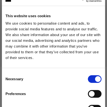
￥49,720
Inklusive MwSt.
This website uses cookies
￥45,200
Exklusive MwSt.
Auf Lager
We use cookies to personalise content and ads, to
provide social media features and to analyse our traffic.
In den Warenkorb legen
We also share information about your use of our site with
our social media, advertising and analytics partners who
may combine it with other information that you’ve
Lieferung & Rückgabe
provided to them or that they’ve collected from your use
of their services.
Wir
vermuten,
dass
Sie
in
Japan
ansässig
sind.
Möchten Sie Ihren Standort aktualisieren?
Consent
Necessary
Kompatibel mit:
Selection
Land
Preferences
Japan
Heads
Sprache