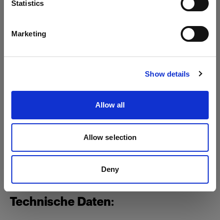
Statistics
ProTwin Head
Deutsch
Acute/D4 Head
Marketing
ProHead Plus
Website besuchen
Show details
Allow all
Allow selection
Deny
Technische Daten: