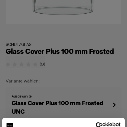
SCHUTZGLAS
Glass Cover Plus 100 mm Frosted
(
0
)
Variante wählen:
Ausgewählte
Glass Cover Plus 100 mm Frosted
UNC