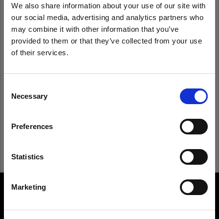
We also share information about your use of our site with
our social media, advertising and analytics partners who
Recordarme
¿Has olvidado tu contraseña?
may combine it with other information that you’ve
provided to them or that they’ve collected from your use
of their services.
Iniciar sesión
Creemos
que
estás
en
Japan
.
¿Quieres actualizar tu ubicación?
Consent
¿Eres nuevo en Profoto?
Necessary
Selection
País
Registrarte
Preferences
Japan
Idioma
Statistics
Español
Marketing
About us
Visitar el sitio